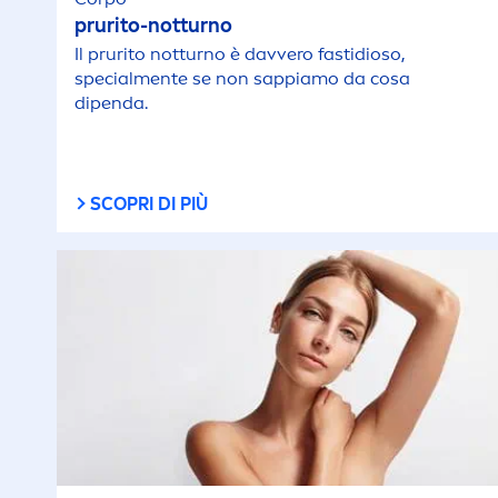
prurito-notturno
Il prurito notturno è davvero fastidioso,
special
men
te se non sappiamo da cosa
dipenda.
SCOPRI DI PIÙ