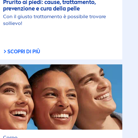
Prurito ai piedi: cause, tratta
men
to,
prevenzione e cura della pelle
Con il giusto tratta
men
to è possibile trovare
sollievo!
SCOPRI DI PIÙ
Corpo