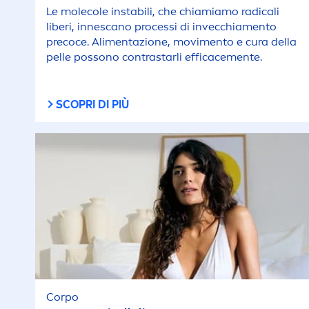
Le molecole instabili, che chiamiamo radicali
liberi, innescano processi di invecchia
men
to
precoce. Ali
men
tazione, movi
men
to e cura della
pelle possono contrastarli efficace
men
te.
SCOPRI DI PIÙ
Corpo