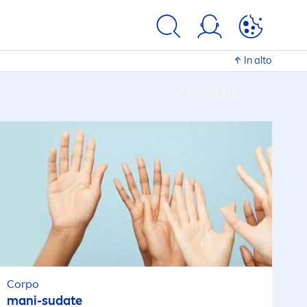
In alto
ORDINA
Corpo
mani-sudate