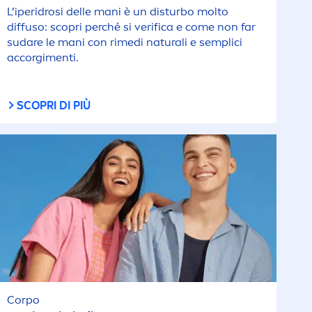
L’iperidrosi delle mani è un disturbo molto
diffuso: scopri perché si verifica e come non far
sudare le mani con rimedi
natural
i e semplici
accorgi
men
ti.
SCOPRI DI PIÙ
Corpo