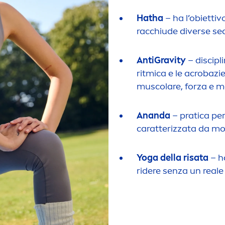
Hatha
– ha l’obiettivo
racchiude diverse seq
AntiGravity
– discipli
ritmica e le acrobazie
muscolare, forza e mo
Ananda
– pratica per
caratterizzata da mo
Yoga della risata
– h
ridere senza un reale