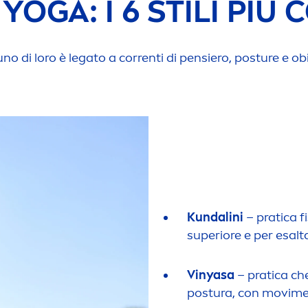
I YOGA: I 6 STILI PIÙ
uno di loro è legato a correnti di pensiero, posture e obiet
Kundalini
– pratica f
superiore e per esalta
Vinyasa
– pratica ch
postura, con movi
m