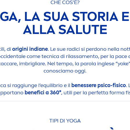
CHE COS’È?
GA, LA SUA STORIA 
ALLA SALUTE
li, di
origini indiane
. Le sue radici si perdono nella n
ccidentale come tecnica di rilassa
men
to, per la pace 
tac
care
, imbrigliare. Nel tempo, la parola inglese “yoke
conosciamo oggi.
a si raggiunge l’equilibrio e il
benessere psico-fisico
.
 apportano
benefici a 360°
, utili per la perfetta forma f
TIPI DI YOGA