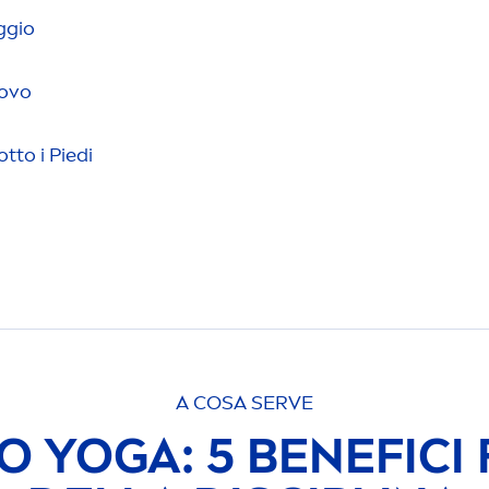
ggio
Covo
tto i Piedi
A COSA SERVE
 YOGA: 5 BENEFICI F