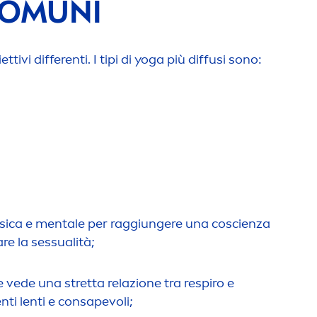
 COMUNI
tivi differenti. I tipi di yoga più diffusi sono:
isica e
men
tale per raggiungere una coscienza
re la sessualità;
e vede una stretta relazione tra respiro e
en
ti lenti e consapevoli;