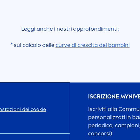
Leggi anche i nostri approfondi
men
ti:
* sul calcolo delle
curve di crescita dei bambini
ISCRIZIONE MY
NIV
Iscriviti alla Comm
stazioni dei cookie
personalizzati in bas
periodica, campioni,
concorsi)