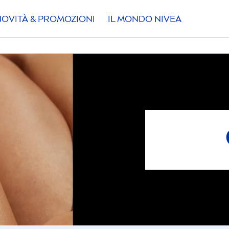
NOVITÀ & PROMOZIONI
IL MONDO
NIVEA
FILTRI
I PELLE
lle dei bambini
tti i tipi di pelle
ELEZIONATI
APPLICA