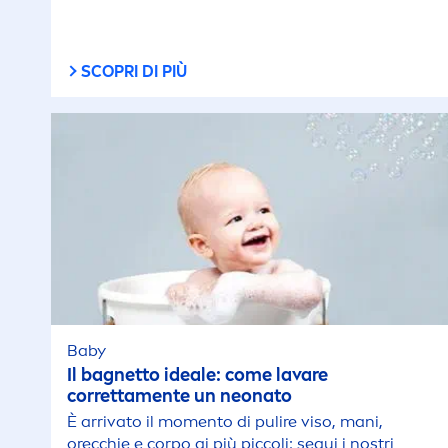
SCOPRI DI PIÙ
Baby
Il bagnetto ideale: come lavare
corretta
men
te un neonato
È arrivato il mo
men
to di pulire viso, mani,
orecchie e corpo ai più piccoli: segui i nostri