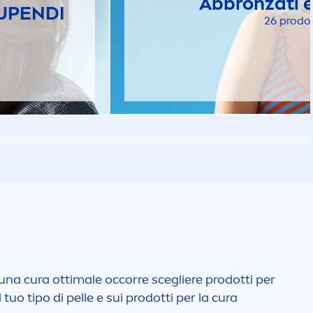
Abbronzati e
TUPENDI
26 prodot
r una cura ottimale occorre scegliere prodotti per
tuo tipo di pelle e sui prodotti per la cura