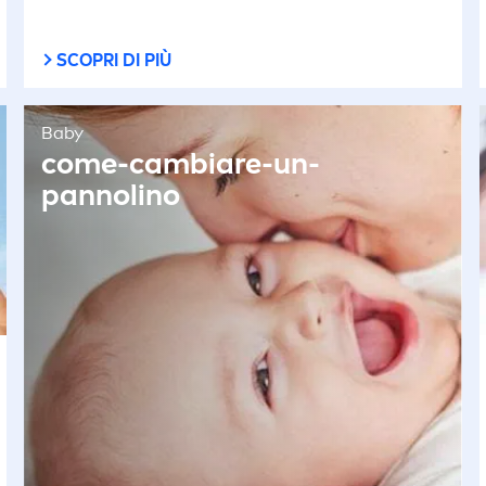
SCOPRI DI PIÙ
Baby
come-cambiare-un-
pannolino