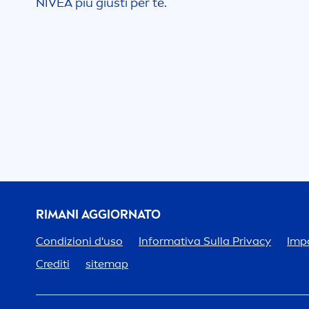
NIVEA
più giusti per te.
RIMANI AGGIORNATO
Condizioni d'uso
Informativa Sulla Privacy
Impo
Crediti
sitemap