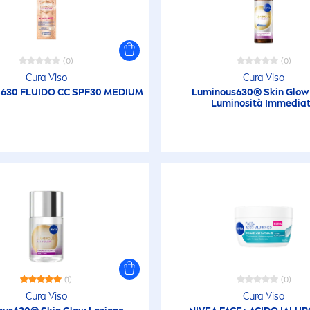
(0)
(0)
Cura Viso
Cura Viso
S
630 FLUIDO CC SPF30 MEDIUM
Luminous
630®
Skin
Glow 
Luminosità Immedia
(1)
(0)
Cura Viso
Cura Viso