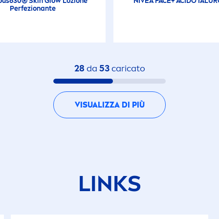
ous
630®
Skin
Glow Lozione
NIVEA
FACE+ ACIDO IALU
Perfezionante
28
da
53
caricato
VISUALIZZA DI PIÙ
LINKS