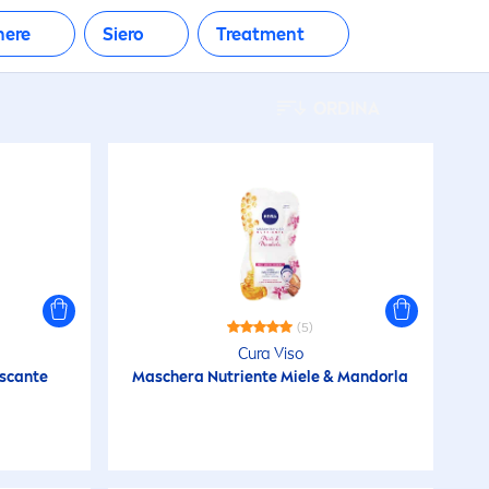
here
Siero
Treat
men
t
ORDINA
(5)
Cura Viso
escante
Maschera Nutriente Miele & Mandorla