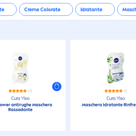
te
Creme
Color
ate
Idratante
Masc
(7)
(1)
Cura Viso
Cura Viso
ower antirughe Maschera
Maschera Idratante Rinfr
Rassodante