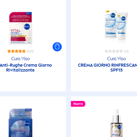
(101)
(0)
Cura Viso
Cura Viso
Anti-Rughe Crema Giorno
CREMA GIORNO RINFRESCA
Ri
vital
izzante
SPF15
Nuovo