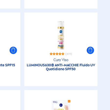
(377)
Cura Viso
nte SPF15
LUMINOUS
630® ANTI-MACCHIE Fluido UV
Quotidiano SPF50