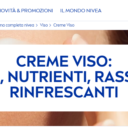
NOVITÀ & PROMOZIONI
IL MONDO
NIVEA
amma completa
nivea
Viso
Creme
Viso
CREME
VISO:
, NUTRIENTI, RA
RINFRESCANTI