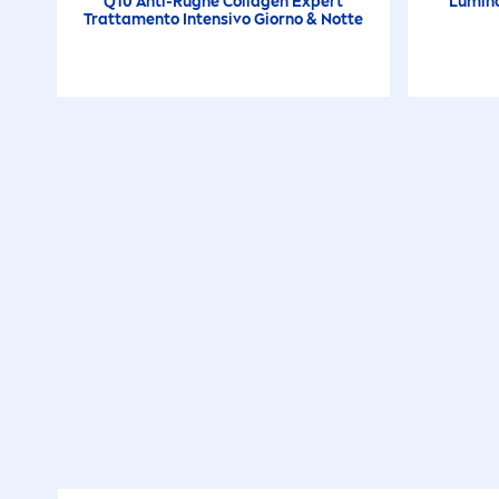
Q10 Anti-Rughe Collagen Expert
Lumin
Tratta
men
to Intensivo Giorno & Notte