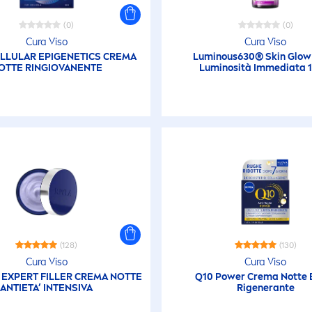
(0)
(0)
Cura Viso
Cura Viso
LLULAR
EPIGENETICS CREMA
Luminous
630®
Skin
Glow 
OTTE RINGIOVANENTE
Luminosità Immediata 
(128)
(130)
Cura Viso
Cura Viso
EXPERT
FILLER
CREMA NOTTE
Q10 Power Crema Notte 
ANTIETA’ INTENSIVA
Rigenerante