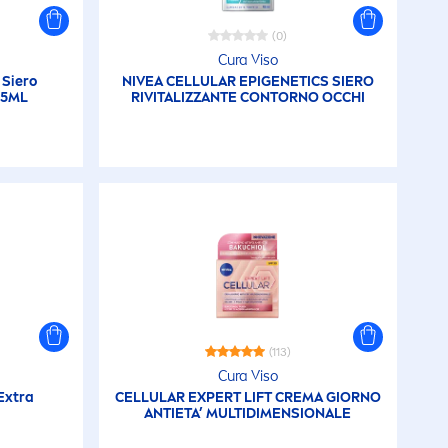
(0)
Cura Viso
Siero
NIVEA
CELLULAR
EPIGENETICS SIERO
15ML
RI
VITAL
IZZANTE CONTORNO OCCHI
(113)
Cura Viso
Extra
CELLULAR
EXPERT LIFT CREMA GIORNO
ANTIETA’ MULTIDI
MEN
SIONALE