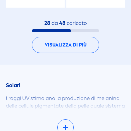
28
da
48
caricato
VISUALIZZA DI PIÙ
Solari
I raggi UV stimolano la produzione di melanina
delle cellule pig
men
tate della pelle quale sistema
di difesa. La melanina è prodotta
natural
men
te
dal corpo e assorbe le radiazioni solari oltre
combattere i radicali liberi. La produzione di