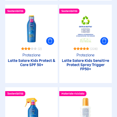
Estremamente resistente all'acqua
Sostenibilità
Sostenibilità
Fatto con materiali riciclati
Formula Biodegradabile
idratante
(2)
(228)
Protezione
Protezione
Latte Solare Kids
Protect
&
Latte Solare Kids
Sensitive
Idratante
Care
SPF 50+
Protect
Spray Trigger
FP50+
Intensivo
Sostenibilità
Materiale riciclato
Invisibile
Lenitivo