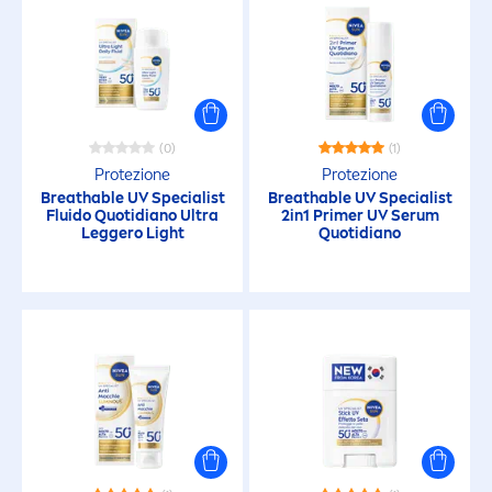
Pelle sensibile
Pelle sensibile dei bambini
(0)
(1)
Tutti i tipi di pelle
Protezione
Protezione
Breathable UV Specialist
Breathable UV Specialist
Fluido Quotidiano Ultra
2in1 Primer UV Serum
CARETTERISTICHE
Leggero Light
Quotidiano
100% trasparente
48h di Idratazione
Anti Macchie
Anti-Età