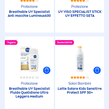
(1)
(1)
Protezione
Protezione
Antiossidanti
Breathable UV Specialist
UV VISO SPECIALIST STICK
Anti Macchie
Luminous
630
UV EFFETTO SETA
Applicazione facile
Assorbimento rapido
Vegano
Sostenibilità
attivazione dell'Abbronzatura
Cura
(0)
(1)
Dal tocco secco
Protezione
Solari Bambini
Breathable UV Specialist
Latte Solare Kids
Sensitive
Fluido Quotidiano Ultra
Protect
SPF 50+
Leggero Medium
Dopo sole