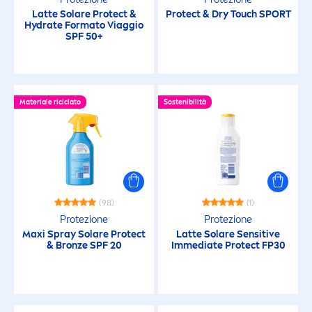
Latte Solare
Protect
&
Protect
& Dry Touch SPORT
Hydra
te Formato Viaggio
Protect & Bronze
SPF 50+
Protect & Hydrate
Materiale riciclato
Sostenibilità
Sensitive Protect
Sensitive Protect
Sun Protection
(98)
(1)
Protezione
Protezione
Maxi Spray Solare
Protect
Latte Solare
Sensitive
UV Viso Specialist
&
Bronze
SPF 20
Immediate
Protect
FP30
FATTORE DI PROTEZIONE SOLARE