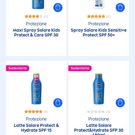
Luminosità della pelle
(4)
(4)
Protezione
Protezione
Materiale riciclato
Maxi Spray Solare Kids
Spray Solare Kids
Sensitive
Protect
&
Care
SPF 30
Protect
SPF 50+
Molto resistente all'acqua
non appiccicoso
Sostenibilità
Sostenibilità
Non unge
Non-comedogenico
(8)
(0)
Nutriente
Protezione
Protezione
Latte Solare
Protect
&
Latte Solare
Hydra
te SPF 15
Protect
&
Hydra
te SFP 30