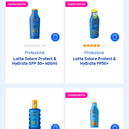
15
Sostenibilità
Sostenibilità
20
30
(0)
(3)
Protezione
Protezione
50
Latte Solare
Protect
&
Latte Solare
Protect
&
Hydra
te SFP 50+ 400ml
Hydra
te FP50+
50+
6
Sostenibilità
FILTRI SELEZIONATI