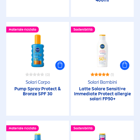
Opacizzante
400ml
Prolungamento dell'abbronzatura
Materiale riciclato
Sostenibilità
Protezione da allergia del sole
Protezione solare
Resistente al sudore
(0)
(1)
Solari Corpo
Solari Bambini
Pump Spray
Protect
&
Latte Solare
Sensitive
Resistente all'acqua
Bronze
SPF 30
Immediate
Protect
allergie
solari FP50+
Rinfrescante
Testato Pediatricamente
Materiale riciclato
Sostenibilità