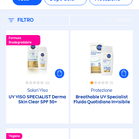
Solari Viso
TIPO DI PELLE
FILTRO
ORDINA
Pelle chiara
Formula
Biodegradabile
Pelle dei bambini
Pelle grassa
(0)
(1)
Solari Viso
Protezione
Pelle matura
UV VISO SPECIALIST Derma
Breathable UV Specialist
Skin
Clear SPF 50+
Fluido Quotidiano Invisibile
Pelle mista
Pelle normale
Vegano