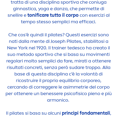
tratta di una disciplina sportiva che coniuga
ginnastica, yoga e danza, che permette di
snellire e
tonifi
care
tutto il corpo
con esercizi al
tempo stesso semplici ma efficaci.
Che cos’è quindi il pilates? Questi esercizi sono
nati dalla
men
te di Joseph Pilates, stabilitosi a
New York nel 1920. Il trainer tedesco ha creato il
suo metodo sportivo che si basa su movi
men
ti
regolari molto semplici da fare, mirati a ottenere
risultati concreti, senza però sudare troppo. Alla
base di questa disciplina c’è la volontà di
ricostruire il proprio equilibrio corporeo,
cercando di correggere le asimmetrie del corpo
per ottenere un benessere psicofisico pieno e più
armonico.
Il pilates si basa su alcuni
principi fonda
men
tali
,