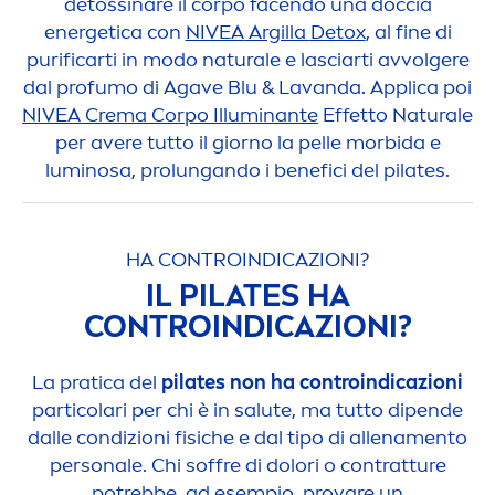
detossinare il corpo facendo una doccia
energetica con
NIVEA
Argilla
Detox
, al fine di
purificarti in modo
natural
e e lasciarti avvolgere
dal profumo di Agave Blu & Lavanda. Applica poi
NIVEA
Crema Corpo Illuminante
Effetto
Natural
e
per avere tutto il giorno la pelle morbida e
luminosa, prolungando i benefici del pilates.
HA CONTROINDICAZIONI?
IL PILATES HA
CONTROINDICAZIONI?
La pratica del
pilates non ha controindicazioni
particolari per chi è in salute, ma tutto dipende
dalle condizioni fisiche e dal tipo di allena
men
to
personale. Chi soffre di dolori o contratture
potrebbe, ad esempio, provare un