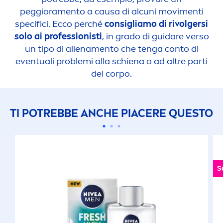
peggiora
men
to a causa di alcuni movi
men
ti
specifici. Ecco perché
consigliamo di rivolgersi
solo ai professionisti
, in grado di guidare verso
un tipo di allena
men
to che tenga conto di
eventuali problemi alla schiena o ad altre parti
del corpo.
TI POTREBBE ANCHE PIACERE QUESTO
S