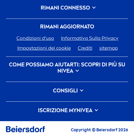
RIMANI CONNESSO
RIMANI AGGIORNATO
Condizioni d'uso
Informativa Sulla Privacy
Impostazioni dei cookie
Crediti
sitemap
COME POSSIAMO AIUTARTI: SCOPRI DI PIÙ SU
NIVEA
Storia del Marchio
CONSIGLI
Opportunità di Lavoro in Beiersdorf
Come eliminare le macchie scure sulla pelle: cause,
L'impegno Di
Nivea
Per Il Nostro Pianeta
FAQ
cura e prevenzione
ISCRIZIONE MY
NIVEA
Contattaci
Cos'è l'acqua micellare e i suoi benefici
Iscriviti alla Community My
NIVEA
per ricevere
contenuti esclusivi e personalizzati in base ai
Copyright © Beiersdorf 2026