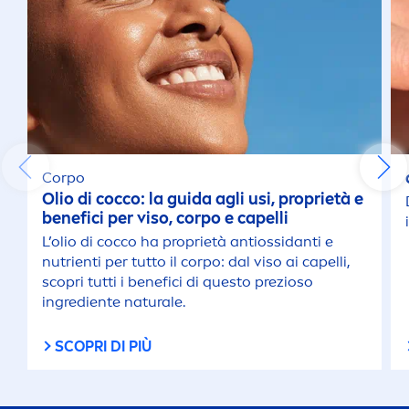
Corpo
Olio di cocco: la guida agli usi, proprietà e
benefici per viso, corpo e capelli
L’olio di cocco ha proprietà antiossidanti e
nutrienti per tutto il corpo: dal viso ai capelli,
scopri tutti i benefici di questo prezioso
ingrediente
natural
e.
SCOPRI DI PIÙ