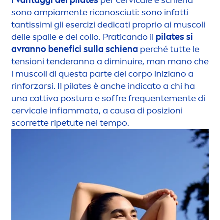
I vantaggi del pilates
per cervicale e schiena
sono ampia
men
te riconosciuti: sono infatti
tantissimi gli esercizi dedicati proprio ai muscoli
delle spalle e del collo. Praticando il
pilates si
avranno benefici sulla schiena
perché tutte le
tensioni tenderanno a diminuire, man mano che
i muscoli di questa parte del corpo iniziano a
rinforzarsi. Il pilates è anche indicato a chi ha
una cattiva postura e soffre frequente
men
te di
cervicale infiammata, a causa di posizioni
scorrette ripetute nel tempo.