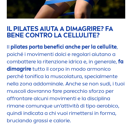
IL PILATES AIUTA A DIMAGRIRE? FA
BENE CONTRO LA CELLULITE?
Il
pilates porta benefici anche per la cellulite
,
poiché i movi
men
ti dolci e regolari aiutano a
combattere la ritenzione idrica e, in generale,
fa
dimagrire
tutto il corpo in modo armonico
perché tonifica la muscolatura, special
men
te
nella zona addominale. Anche se non sudi, i tuoi
muscoli dovranno fare parecchio sforzo per
affrontare alcuni movi
men
ti e la disciplina
rimane comunque un’attività di tipo aerobico,
quindi indicata a chi vuoi rimettersi in forma,
bruciando grassi e calorie.