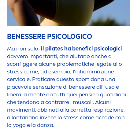
BENESSERE PSICOLOGICO
Ma non solo:
il pilates ha benefici psicologici
davvero importanti, che aiutano anche a
sconfiggere alcune problematiche legate allo
stress
come, ad esempio, l’infiammazione
cervicale. Prati
care
questo sport dona una
piacevole sensazione di benessere diffuso e
libera la
men
te da tutti quei pensieri quotidiani
che tendono a contrarre i muscoli. Alcuni
movi
men
ti, abbinati alla corretta respirazione,
allontanano invece lo
stress
come accade con
lo yoga e la danza.