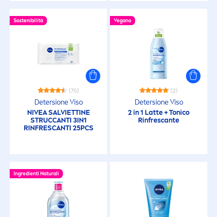
Sostenibilità
Vegano
(75)
(2)
Detersione Viso
Detersione Viso
NIVEA
SALVIETTINE
2 in 1 Latte + Tonico
STRUCCANTI 3IN1
Rinfrescante
RINFRESCANTI 25PCS
Ingredienti
Natural
i