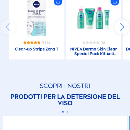
(633)
(0)
Clear-up Strips Zona T
NIVEA
Derma
Skin
Clear
D
– Special Pack Kit Anti-
Imperfezioni,
SCOPRI I NOSTRI
PRODOTTI PER LA DETERSIONE DEL
VISO