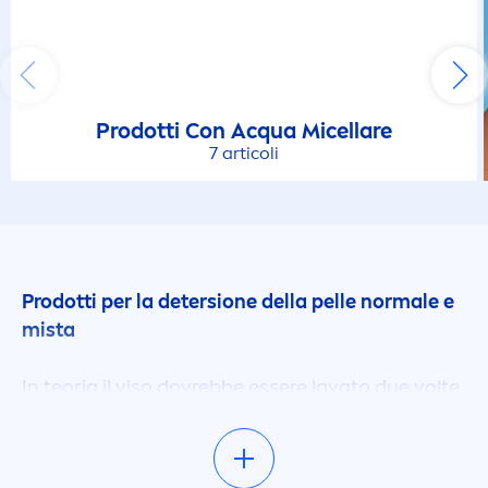
Prodotti Con Acqua Micellare
7 articoli
Prodotti per la detersione della pelle normale e
mista
In teoria il viso dovrebbe essere lavato due volte
al giorno con un gel detergente viso
NIVEA
. Il gel
è in grado di detergere la pelle in modo
affidabile, mantenendone il
natural
e equilibrio d'