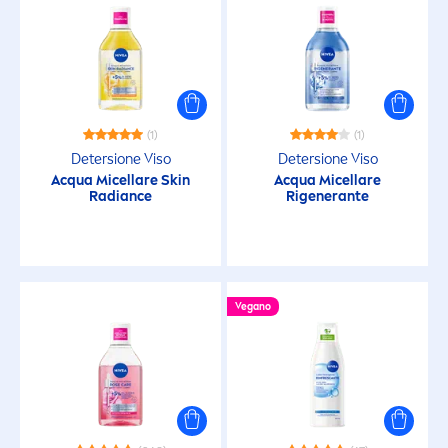
NECESSITÀ
Anti-età
(1)
(1)
Detersione a fondo
Detersione Viso
Detersione Viso
Acqua Micellare
Skin
Acqua Micellare
Radiance
Rigenerante
Detersione viso
Idratazione
Vegano
Pelle affaticata
pelle pulita
Pelle spenta