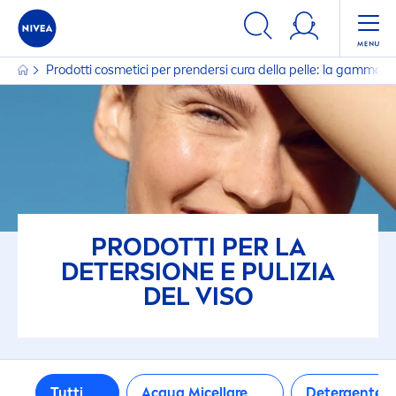
FILTRI
Prodotti cosmetici per prendersi cura della pelle: la gamma
TIPO DI PELLE
Incline alle macchie
Pelle grassa
Pelle mista
PRODOTTI PER LA
DETERSIONE E PULIZIA
Pelle normale
DEL VISO
Pelle opaca e stanca
Tutti
Acqua Micellare
Detergente V