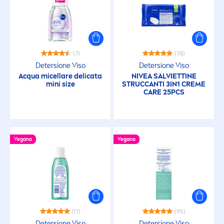
(7)
(78)
Detersione Viso
Detersione Viso
Acqua micellare delicata
NIVEA
SALVIETTINE
mini size
STRUCCANTI 3IN1
CREME
CARE
25PCS
Vegano
Vegano
(17)
(95)
Detersione Viso
Detersione Viso