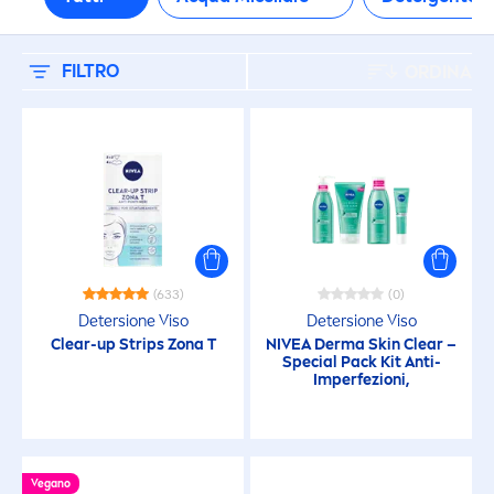
Pelle secca
Pelle sensibile
FILTRO
ORDINA
Tutti i tipi di pelle
NESSUN INGREDIENTE
Gas
(633)
(0)
Detersione Viso
Detersione Viso
Microplastiche
Clear-up Strips Zona T
NIVEA
Derma
Skin
Clear –
Special Pack Kit Anti-
Imperfezioni,
Profumo
Senza Alcool Etilico
Vegano