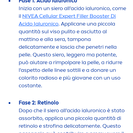
Fase 1: Acido ialuronico
Inizia con un siero all'acido ialuronico, come
il
NIVEA
Cellular
Expert
Filler
Booster Di
Acido Ialuronico
. Applicane una piccola
quantità sul viso pulito e asciutto al
mattino e alla sera, tampona
delicata
men
te e lascia che penetri nella
pelle. Questo siero, leggero ma potente,
può aiutare a rimpolpare la pelle, a ridurre
l'aspetto delle linee sottili e a donare un
color
ito radioso e più giovane con un uso
costante.
Fase 2: Retinolo
Dopo che il siero all'acido ialuronico è stato
assorbito, applica una piccola quantità di
retinolo e strofina delicata
men
te. Questo