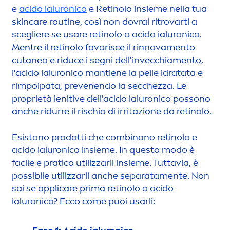
e
acido ialuronico
e Retinolo insieme nella tua
skin
care
routine, così non dovrai ritrovarti a
scegliere se usare retinolo o acido ialuronico.
Men
tre il retinolo favorisce il rinnova
men
to
cutaneo e riduce i segni dell'invecchia
men
to,
l'acido ialuronico mantiene la pelle idratata e
rimpolpata, prevenendo la secchezza. Le
proprietà lenitive dell'acido ialuronico possono
anche ridurre il rischio di irritazione da retinolo.
Esistono prodotti che combinano retinolo e
acido ialuronico insieme. In questo modo è
facile e pratico utilizzarli insieme. Tuttavia, è
possibile utilizzarli anche separata
men
te. Non
sai se appli
care
prima retinolo o acido
ialuronico? Ecco come puoi usarli: