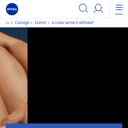
Consigli
Uomo
A cosa serve il retinolo?