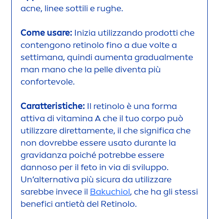
acne, linee sottili e rughe.
Come usare:
Inizia utilizzando prodotti che
contengono retinolo fino a due volte a
settimana, quindi au
men
ta gradual
men
te
man mano che la pelle diventa più
confortevole.
Caratteristiche:
Il retinolo è una forma
attiva di
vitamin
a A che il tuo corpo può
utilizzare diretta
men
te, il che significa che
non dovrebbe essere usato durante la
gravidanza poiché potrebbe essere
dannoso per il feto in via di sviluppo.
Un’alternativa più sicura da utilizzare
sarebbe invece il
Bakuchiol
, che ha gli stessi
benefici antietà del Retinolo.