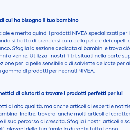
 di cui ha bisogno il tuo bambino
iale e merita quindi i prodotti
NIVEA
specializzati per 
do si tratta di prendersi cura della pelle e dei capelli 
anco. Sfoglia la sezione dedicata ai bambini e trova ci
nni a venire. Utilizza i nostri filtri, situati nella parte 
zione per la pelle sensibile o di salviette delicate per 
sta gamma di prodotti per neonati
NIVEA
.
ici di aiutarti a trovare i prodotti perfetti per lui
otti di alta qualità, ma anche articoli di esperti e notiz
bino. Inoltre, troverai anche molti articoli di caratter
e il suo percorso di crescita. Sfoglia i nostri articoli e
ù giovani della tua famiglia durante tutto l'anno.