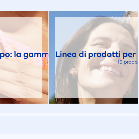
Corpo: la gamma completa
Linea di prodotti per lo
NIVEA
BO
10 prodot