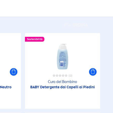
Oli Minerali
ORDINA
Oxybenzone
Sostenibilità
Profumo
Silicone
(0)
Cura del Bambino
 Neutro
BABY Detergente dai Capelli ai Piedini