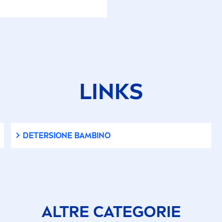
exture leggera
so Giornaliero
egano
LINKS
DETERSIONE BAMBINO
ALTRE CATEGORIE