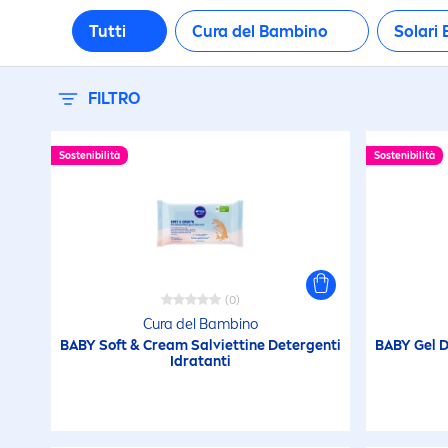
D
Tutti
Cura del Bambino
Solari
E
FILTRO
re
Sostenibilità
Sostenibilità
F
F
i
(0)
Cura del Bambino
I
BABY Soft & Cream Salviettine Detergenti
BABY Gel D
Idratanti
In