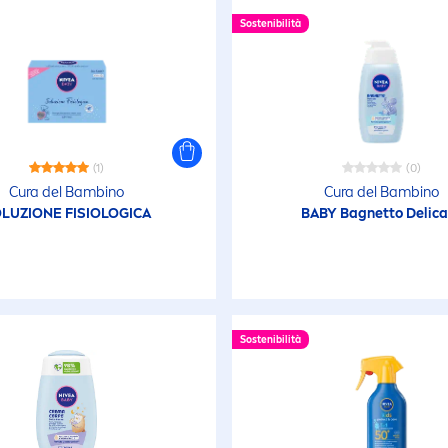
poallergenico
Sostenibilità
nitivo
teriale riciclato
(1)
(0)
olto resistente
Cura del Bambino
Cura del Bambino
LUZIONE FISIOLOGICA
ll'acqua
BABY Bagnetto Delica
on appiccicoso
utriente
Sostenibilità
otezione da allergia
l sole