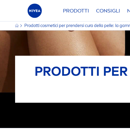
PRODOTTI
CONSIGLI
Prodotti cosmetici per prendersi cura della pelle: la g
TIPO DI PRODOTTO
CARET
Cura del Bambino
A
PRODOTTI PER 
Protezione
Ba
FILTRI S
la
Solari Bambini
C
Solari Bambini
D