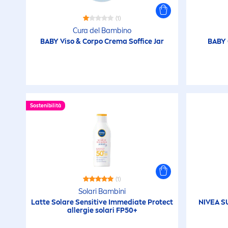
P
(1)
Cura del Bambino
BABY Viso & Corpo Crema Soffice Jar
BABY 
P
R
S
Sostenibilità
S
Ar
S
(1)
Solari Bambini
Latte Solare
Sensitive
Immediate
Protect
NIVEA
S
T
allergie solari FP50+
P