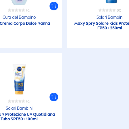
rotezione solare
(0)
(0)
Cura del Bambino
Solari Bambini
Crema Corpo Dolce Nanna
rovato clinicamente
Maxy Spry Solare Kids
Prote
FP50+ 250ml
esistente all'acqua
enza Alcool
enza Coloranti
tificiali
enza Conservanti
(0)
Solari Bambini
UN
Protezione UV Quotidiana
estato
Tubo SPF50+ 100ml
ediatricamente