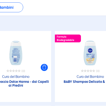
etergente
 Bambini
stremamente
sistente all'acqua
Formula
ormula Biodegradabile
Biodegradabile
ormula senza lacrime
dratante
(0)
(0)
Cura del Bambino
Cura del Bambino
dratante
occia Dolce Nanna - dai Capelli
BABY Shampoo Delicato &
ai Piedini
gredienti Naturali