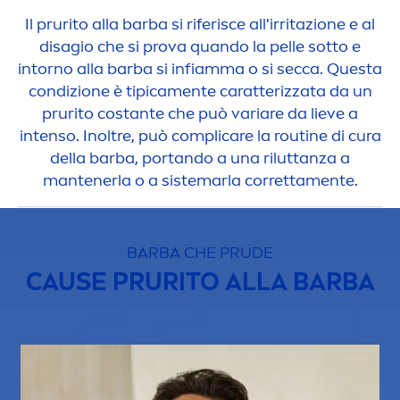
Il prurito alla barba si riferisce all'irritazione e al
disagio che si prova quando la pelle sotto e
intorno alla barba si infiamma o si secca. Questa
condizione è tipica
men
te caratterizzata da un
prurito costante che può variare da lieve a
intenso. Inoltre, può compli
care
la routine di cura
della barba, portando a una riluttanza a
mantenerla o a sistemarla corretta
men
te.
BARBA CHE PRUDE
CAUSE PRURITO ALLA BARBA