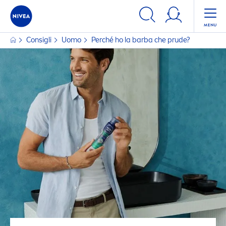
Consigli
Uomo
Perché ho la barba che prude?