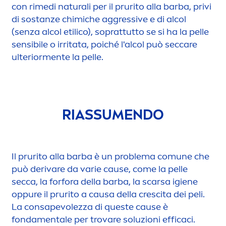
con rimedi
natural
i per il prurito alla barba, privi
di sostanze chimiche aggressive e di alcol
(senza alcol etilico), soprattutto se si ha la pelle
sensibile o irritata, poiché l'alcol può sec
care
ulterior
men
te la pelle.
RIASSU
MEN
DO
Il prurito alla barba è un problema comune che
può derivare da varie cause, come la pelle
secca, la forfora della barba, la scarsa igiene
op
pure
il prurito a causa della crescita dei peli.
La consapevolezza di queste cause è
fonda
men
tale per trovare soluzioni efficaci.