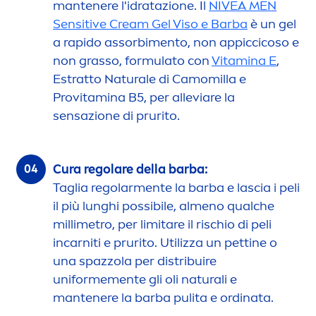
mantenere l'idratazione. Il
NIVEA
MEN
Sensitive
Cream Gel Viso e Barba
è un gel
a rapido assorbi
men
to, non appiccicoso e
non grasso, formulato con
Vitamin
a E
,
Estratto
Natural
e di Camomilla e
Pro
vitamin
a B5, per alleviare la
sensazione di prurito.
Cura regolare della barba:
Taglia regolar
men
te la barba e lascia i peli
il più lunghi possibile, al
men
o qualche
millimetro, per limitare il rischio di peli
incarniti e prurito. Utilizza un pettine o
una spazzola per distribuire
uniforme
men
te gli oli
natural
i e
mantenere la barba pulita e ordinata.