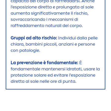
capacità del corpo di raffreddarsi. Anche
l'esposizione diretta e prolungata al sole
au
men
ta significativa
men
te il rischio,
sovraccaricando i meccanismi di
raffredda
men
to
natural
i del corpo.
Gruppi ad alto rischio:
Individui dalla pelle
chiara, bambini piccoli, anziani e persone
con patologie.
La prevenzione è fonda
men
tale:
È
fonda
men
tale mantenersi idratati, usare la
protezione solare ed evitare l'esposizione
diretta al sole nelle ore di punta.