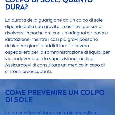
DURA?
La durata della guarigione da un colpo di sole
dipende dalla sua gravità. I casi lievi possono
risolversi in poche ore con un adeguato riposo e
idratazione,
men
tre i casi più gravi possono
richiedere giorni o addirittura il ricovero
ospedaliero per la somministrazione di l
iq
uidi per
via endovenosa e la supervisione medica.
Assicuratevi di consultare un medico in caso di
sintomi preoccupanti.
COME PREVENIRE UN COLPO
DI SOLE
La prevenzione è fonda
men
tale per evitare