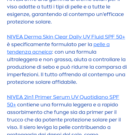
viso adatte a tutti i tipi di pelle e a tutte le
esigenze, garantendo al contempo un'efficace
protezione solare.
NIVEA
Derma
Skin
Clear Daily UV Fluid SPF 50+
è specifica
men
te formulato per la
pelle a
tendenza acneica
: con una formula
ultraleggera e non grassa, aiuta a controllare la
produzione di sebo e può ridurre la comparsa di
imperfezioni. Il tutto offrendo al contempo una
protezione solare affidabile.
NIVEA
2in1 Primer Serum UV Quotidiano SPF
50+
contiene una formula leggera e a rapido
assorbi
men
to che funge sia da primer per il
trucco che da potente protezione solare per il
viso. Il siero leviga la pelle contribuendo a
proteggerla dai danni del sole, come