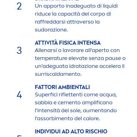
2
Un apporto inadeguato di l
iq
uidi
riduce la capacità del corpo di
raffreddarsi attraverso la
sudorazione.
ATTIVITÀ FISICA INTENSA
3
Allenarsi o lavorare all'aperto con
temperature elevate senza pause o
un'adeguata idratazione accelera il
surriscalda
men
to.
FATTORI AMBIENTALI
4
Superfici riflettenti come acqua,
sabbia e ce
men
to amplificano
l'intensità del sole, au
men
tando
l'assorbi
men
to del calore.
INDIVIDUI AD ALTO RISCHIO