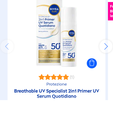
F
B
le
(1)
Protezione
Breathable UV Specialist 2in1 Primer UV
Serum Quotidiano