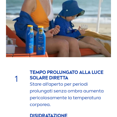
TEMPO PROLUNGATO ALLA LUCE
1
SOLARE DIRETTA
Stare all'aperto per periodi
prolungati senza ombra au
men
ta
pericolosa
men
te la temperatura
corporea.
DISIDRATAZIONE