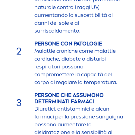
natural
e contro i raggi UV,
au
men
tando la suscettibilità ai
danni del sole e al
surriscalda
men
to.
PERSONE CON PATOLOGIE
2
Malattie croniche come malattie
cardiache, diabete o disturbi
respiratori possono
compromettere la capacità del
corpo di regolare la temperatura.
PERSONE CHE ASSUMONO
3
DETERMINATI FARMACI
Diuretici, antistaminici e alcuni
farmaci per la pressione sanguigna
possono au
men
tare la
disidratazione e la sensibilità al