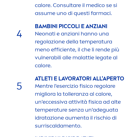
calore. Consultare il medico se si
assume uno di questi farmaci.
BAMBINI PICCOLI E ANZIANI
4
Neonati e anziani hanno una
regolazione della temperatura
men
o efficiente, il che li rende più
vulnerabili alle malattie legate al
calore.
ATLETI E LAVORATORI ALL'APERTO
5
Men
tre l'esercizio fisico regolare
migliora la tolleranza al calore,
un'eccessiva attività fisica ad alte
temperature senza un'adeguata
idratazione au
men
ta il rischio di
surriscalda
men
to.