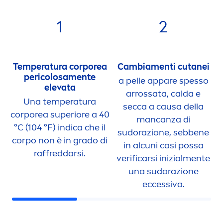
1
2
Temperatura corporea
Cambia
men
ti cutanei
pericolosa
men
te
a pelle appare spesso
elevata
arrossata, calda e
Una temperatura
secca a causa della
corporea superiore a 40
mancanza di
°C (104 °F) indica che il
sudorazione, sebbene
corpo non è in grado di
in alcuni casi possa
raffreddarsi.
verificarsi inizial
men
te
una sudorazione
eccessiva.