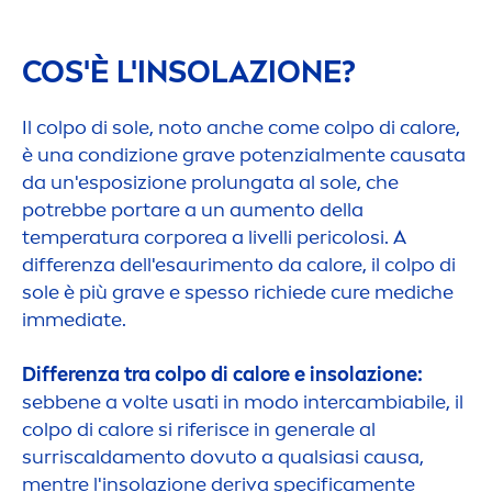
COS'È L'INSOLAZIONE?
Il colpo di sole, noto anche come colpo di calore,
è una condizione grave potenzial
men
te causata
da un'esposizione prolungata al sole, che
potrebbe portare a un au
men
to della
temperatura corporea a livelli pericolosi. A
differenza dell'esauri
men
to da calore, il colpo di
sole è più grave e spesso richiede cure mediche
immediate.
Differenza tra colpo di calore e insolazione:
sebbene a volte usati in modo intercambiabile, il
colpo di calore si riferisce in generale al
surriscalda
men
to dovuto a qualsiasi causa,
men
tre l'insolazione deriva specifica
men
te