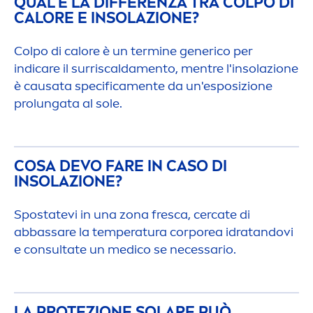
QUAL È LA DIFFERENZA TRA COLPO DI
CALORE E INSOLAZIONE?
Colpo di calore è un termine generico per
indi
care
il surriscalda
men
to,
men
tre l'insolazione
è causata specifica
men
te da un'esposizione
prolungata al sole.
COSA DEVO FARE IN CASO DI
INSOLAZIONE?
Spostatevi in una zona fresca, cercate di
abbassare la temperatura corporea idratandovi
e consultate un medico se necessario.
LA PROTEZIONE SOLARE PUÒ