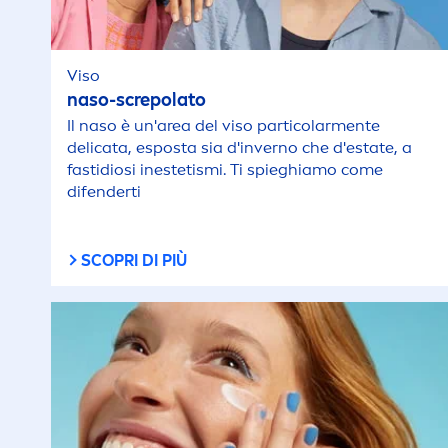
Viso
naso-screpolato
Il naso è un'area del viso particolar
men
te
delicata, esposta sia d'inverno che d'estate, a
fastidiosi inestetismi. Ti spieghiamo come
difenderti
SCOPRI DI PIÙ