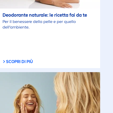
Deodorante
natural
e: le ricetta fai da te
Per il benessere della pelle e per quello
dell’ambiente.
SCOPRI DI PIÙ