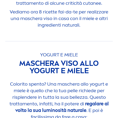
tratta
men
to di alcune criticità cutanee.
Vediamo ora 8 ricette fai-da-te per realizzare
una maschera viso in casa con il miele e altri
ingredienti
natural
i.
YOGURT E MIELE
MASCHERA VISO ALLO
YOGURT E MIELE
Color
ito spento? Una maschera allo yogurt e
miele è quello che la tua pelle richiede per
risplendere in tutta la sua bellezza. Questo
tratta
men
to, infatti, ha il potere di
regalare al
volto la sua luminosità
natural
e
. E poi è
facilissima da fare a casa: