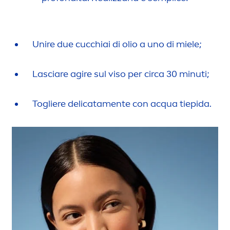
Unire due cucchiai di olio a uno di miele;
Lasciare agire sul viso per circa 30 minuti;
Togliere delicata
men
te con acqua tiepida.