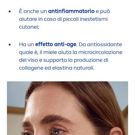
È anche un
antinfiammatorio
e può
aiutare in caso di piccoli inestetismi
cutanei;
Ha un
effetto anti-age
. Da antiossidante
quale è, il miele aiuta la microcircolazione
del viso e supporta la produzione di
collagene ed elastina
natural
i.