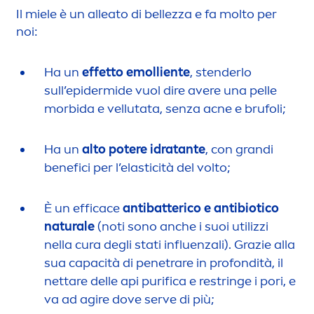
Il miele è un alleato di bellezza e fa molto per
noi:
Ha un
effetto emolliente
, stenderlo
sull’epidermide vuol dire avere una pelle
morbida e vellutata, senza acne e brufoli;
Ha un
alto potere idratante
, con grandi
benefici per l’elasticità del volto;
È un efficace
antibatterico e antibiotico
natural
e
(noti sono anche i suoi utilizzi
nella cura degli stati influenzali). Grazie alla
sua capacità di penetrare in profondità, il
nettare delle api purifica e restringe i pori, e
va ad agire dove serve di più;