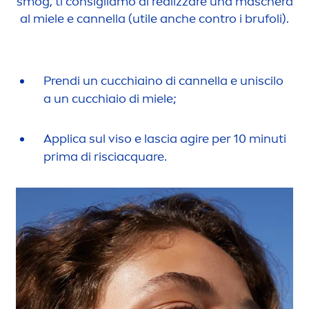
smog, ti consigliamo di realizzare una maschera
al miele e cannella (utile anche contro i brufoli).
Prendi un cucchiaino di cannella e uniscilo
a un cucchiaio di miele;
Applica sul viso e lascia agire per 10 minuti
prima di risciacquare.