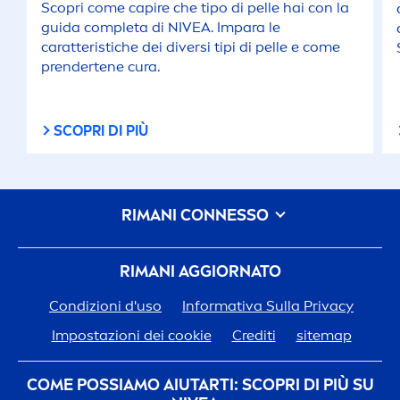
Scopri come capire che tipo di pelle hai con la
guida completa di
NIVEA
. Impara le
caratteristiche dei diversi tipi di pelle e come
prendertene cura.
SCOPRI DI PIÙ
RIMANI CONNESSO
RIMANI AGGIORNATO
Condizioni d'uso
Informativa Sulla Privacy
Impostazioni dei cookie
Crediti
sitemap
COME POSSIAMO AIUTARTI: SCOPRI DI PIÙ SU