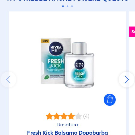
S
(4)
Rasatura
Fresh
Kick
Balsamo Dopobarba