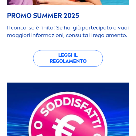
PROMO
SUMMER
2025
Il concorso è finito! Se hai già partecipato o vuoi
maggiori informazioni, consulta il regola
men
to.
LEGGI IL
REGOLA
MEN
TO