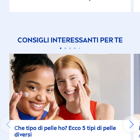
CONSIGLI INTERESSANTI PER TE
Che tipo di pelle ho? Ecco 5 tipi di pelle
diversi