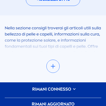
Nella sezione consigli troverai gli articoli utili sulla
bellezza di pelle e capelli, informazioni sulla cura,
come la protezione solare, e informazioni
fonda
men
tali sui tuoi tipi di capelli e pelle. Offre
anche sempre molta ispirazione sullo styling, le
tendenze e molto altro. Ti sorprenderemo,
buona esplorazione.
Leggi anche i nostri approfondi
men
ti:
RIMANI CONNESSO
* sulla
Cura Del Bebè
RIMANI AGGIORNATO