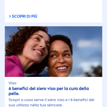
SCOPRI DI PIÙ
Viso
6 benefici del siero viso per la cura della
pelle.
Scopri a cosa serve il siero viso e i 6 benefici del
suo utilizzo nella tua
skin
care
.