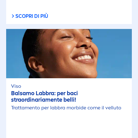
SCOPRI DI PIÙ
Viso
Balsamo Labbra: per baci
straordinaria
men
te belli!
Tratta
men
to per labbra morbide come il velluto