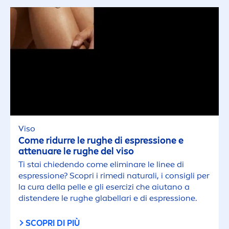
Viso
Come ridurre le rughe di espressione e
attenuare le rughe del viso
Ti stai chiedendo come eliminare le linee di
espressione? Scopri i rimedi
natural
i, i consigli per
la cura della pelle e gli esercizi che aiutano a
distendere le rughe glabellari e di espressione.
SCOPRI DI PIÙ