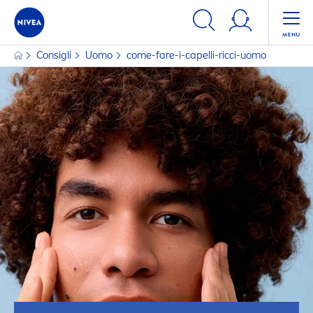
Consigli
Uomo
come-fare-i-capelli-ricci-uomo