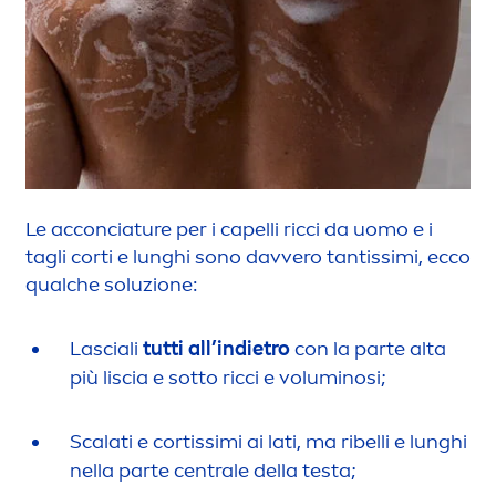
Le acconciature per i capelli ricci da uomo e i
tagli corti e lunghi sono davvero tantissimi, ecco
qualche soluzione:
Lasciali
tutti all’indietro
con la parte alta
più liscia e sotto ricci e voluminosi;
Scalati e cortissimi ai lati, ma ribelli e lunghi
nella parte centrale della testa;