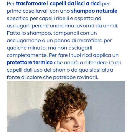
Per
trasformare i capelli da lisci a ricci
per
prima cosa lavali con uno
shampoo
natural
e
specifico per capelli ribelli e aspetta ad
asciugarli perché andranno lavorati da umidi.
Fatto lo shampoo, tamponali con un
asciugamano o un panno di microfibra per
qualche minuto, ma non asciugarli
completa
men
te. Per fare i tuoi ricci applica un
protettore termico
che andrà a difendere i tuoi
capelli dall’uso del phon o da qualsiasi altra
fonte di calore che potrebbe rovinarli.