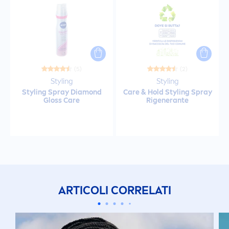
(5)
(2)
Styling
Styling
Styling Spray Diamond
Care
& Hold Styling Spray
Gloss
Care
Rigenerante
ARTICOLI CORRELATI