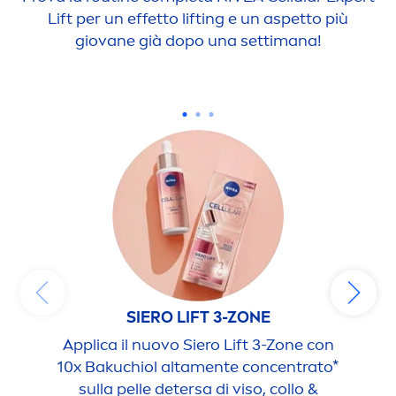
Lift per un effetto lifting e un aspetto più
giovane già dopo una settimana!
SIERO LIFT 3-ZONE
Applica il nuovo Siero Lift 3-Zone con
10x Bakuchiol alta
men
te concentrato*
s
sulla pelle detersa di viso, collo &
mat