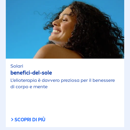
Solari
benefici-del-sole
L’elioterapia è davvero preziosa per il benessere
di corpo e
men
te
SCOPRI DI PIÙ