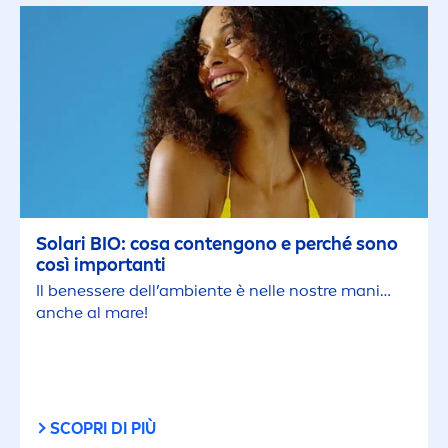
Solari BIO: cosa contengono e perché sono
così importanti
Il benessere dell’ambiente è nelle nostre mani…
anche al mare!
SCOPRI DI PIÙ