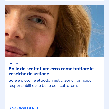
Solari
Bolle da scottatura: ecco come trattare le
vesciche da ustione
Sole e piccoli elettrodomestici sono i principali
responsabili delle bolle da scottatura.
SCOPRI DI PIÙ