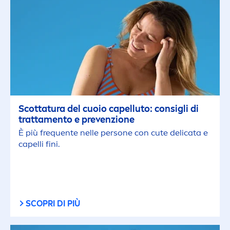
Scottatura del cuoio capelluto: consigli di
tratta
men
to e prevenzione
È più frequente nelle persone con cute delicata e
capelli fini.
SCOPRI DI PIÙ