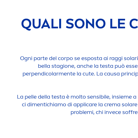
QUALI SONO LE 
Ogni parte del corpo se esposta ai raggi sola
bella stagione, anche la testa può essere
perpendicolar
men
te la cute. La causa princi
La pelle della testa è molto sensibile, insieme 
ci di
men
tichiamo di appli
care
la crema solare 
problemi, chi invece soffre 