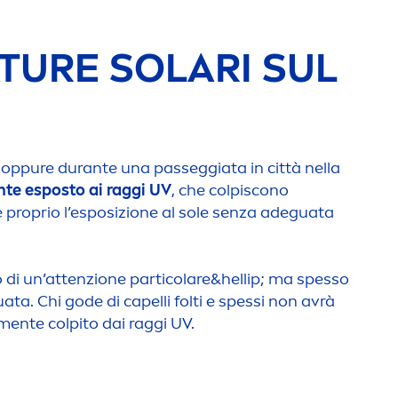
TURE SOLARI SUL
 op
pure
durante una passeggiata in città nella
n
te esposto ai raggi UV
, che colpiscono
, è proprio l’esposizione al sole senza adeguata
o di un’attenzione particolare&hel
lip
; ma spesso
ta. Chi gode di capelli folti e spessi non avrà
men
te colpito dai raggi UV.