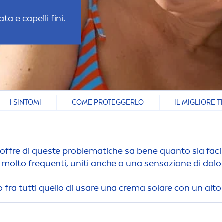
a e capelli fini.
I SINTOMI
COME PROTEGGERLO
IL MIGLIORE 
offre di queste problematiche sa bene quanto sia facile 
 molto frequenti, uniti anche a una sensazione di dolore
o fra tutti quello di usare una crema solare con un alto