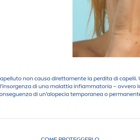
 capelluto non causa diretta
men
te la perdita di capell
ll’insorgenza di una malattia infiammatoria – ovvero 
onseguenza di un’alopecia temporanea o permanent
COME PROTEGGERLO