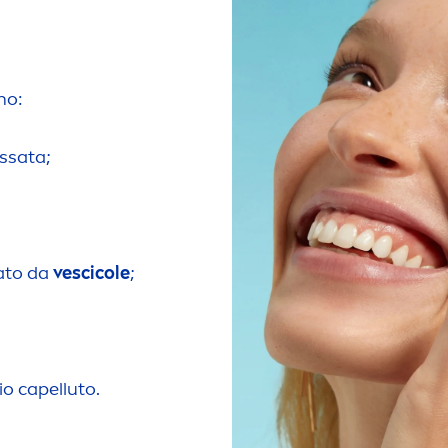
no:
essata;
ato da
vescicole
;
io capelluto.