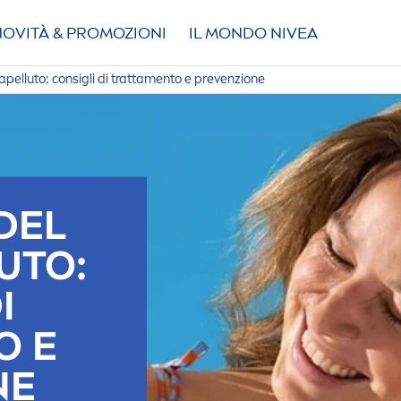
NOVITÀ & PROMOZIONI
IL MONDO
NIVEA
pelluto: consigli di tratta
men
to e prevenzione
DEL
UTO:
I
O E
NE