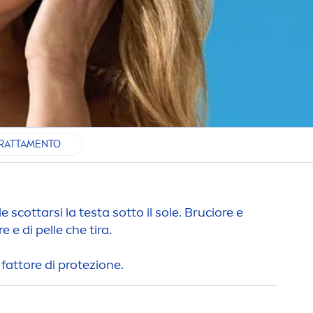
TRATTAMENTO
scottarsi la testa sotto il sole. Bruciore e
 e di pelle che tira.
 fattore di protezione.