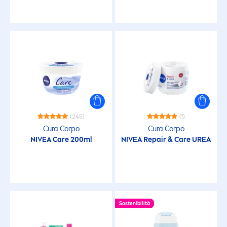
Detergente Viso solido
Detergenti
Detersione Bambino
Dopobarba
(245)
(1)
Cura Corpo
Cura Corpo
Doposole
NIVEA
Care
200ml
NIVEA
Repair
&
Care
UREA
Formati da Viaggio (Doposole)
Formati da Viaggio (Solari Protezione)
Sostenibilità
Formati da viaggio (Solari Viso)