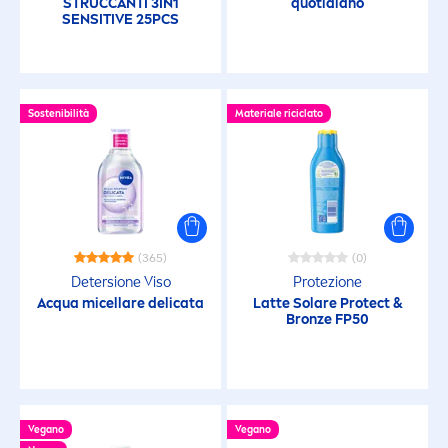
STRUCCANTI 3IN1
quotidiano
SENSITIVE
25PCS
Cura Corpo
Cura del Bambino
Sostenibilità
Materiale riciclato
Cura Viso
Deodoranti
Deodoranti
(365)
(0)
Detersione Viso
Protezione
Acqua micellare delicata
Latte Solare
Protect
&
Detersione Corpo
Bronze
FP50
Detersione Viso
Vegano
Vegano
Divisioni