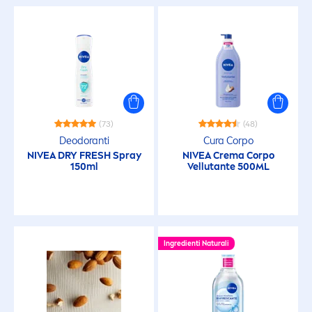
Balsamo dopobarba
Crema Corpo
Crema Giorno
(73)
(48)
Deodoranti
Cura Corpo
Crema Idratante
NIVEA
DRY
FRESH
Spray
NIVEA
Crema Corpo
150ml
Vellutante 500ML
Crema Notte
Crema Solare
Ingredienti
Natural
i
Creme Colorate