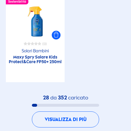
Sostenibilità
Latte Detergente
Latte Solare
(0)
Latte Solare
Solari Bambini
Maxy Spry Solare Kids
Protect
&
Care
FP50+ 250ml
Latte Solare
Latte solare (Baby)
Lozione Dopobarba
28
da
352
caricato
Maschere
VISUALIZZA DI PIÙ