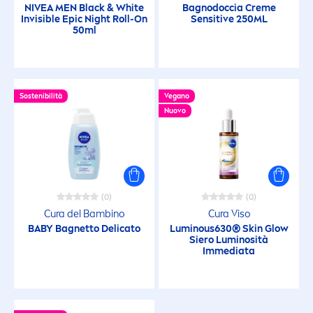
NIVEA
MEN
Black
&
White
Bagnodoccia
Creme
Gel detergente
Invisible Epic Night Roll-On
Sensitive
250ML
50ml
Gel detergente (Viso Uomo)
Gel Doccia
Sostenibilità
Vegano
Nuovo
Gel Idratante
Gel per Capelli
(0)
(0)
Cura del Bambino
Cura Viso
Gel Viso
BABY Bagnetto Delicato
Luminous
630®
Skin
Glow
Siero Luminosità
Immediata
Idratante
Latte Corpo