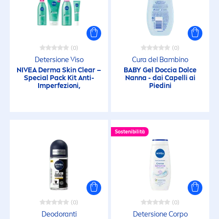
Formati viaggio (Corpo)
(0)
(0)
Formati viaggio (Corpo)
Detersione Viso
Cura del Bambino
NIVEA
Derma
Skin
Clear –
BABY Gel Doccia Dolce
Special Pack Kit Anti-
Nanna - dai Capelli ai
Formati viaggio (Deo)
Imperfezioni,
Piedini
Formati viaggio (Rasatura)
Sostenibilità
Formati viaggio (Uomo)
Gel Capelli
Gel da Barba
(0)
(0)
Deodoranti
Detersione Corpo