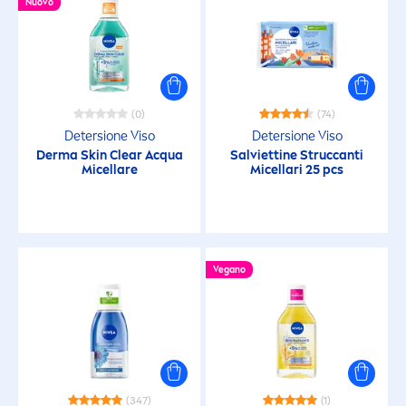
Nuovo
Doccia
Dopo Sole
(0)
(74)
Detersione Viso
Detersione Viso
Intimo
Derma
Skin
Clear Acqua
Salviettine Struccanti
Micellare
Micellari 25 pcs
Protezione
Rasatura
Vegano
Solari Bambini
Solari Bambini
(347)
(1)