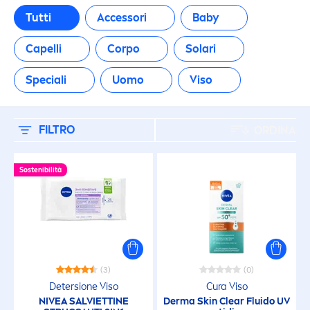
Speciali
Tutti
Accessori
Baby
Uomo
Capelli
Corpo
Solari
Speciali
Uomo
Viso
Viso
TIPO DI PRODOTTO
FILTRO
ORDINA
Capelli
Sostenibilità
Confezioni Regalo
Contorno Occhi
(3)
(0)
Crema mani
Detersione Viso
Cura Viso
NIVEA
SALVIETTINE
Derma
Skin
Clear Fluido UV