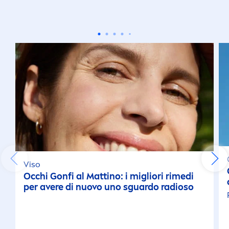
Maschere ed Esfolianti
Mousse Corpo
Mousse Doccia
Mousse per Capelli
Nebulizzatore
Olio Abbronzante
Viso
Occhi Gonfi al Mattino: i migliori rimedi
Olio Abbronzante
per avere di nuovo uno sguardo radioso
Olio Corpo