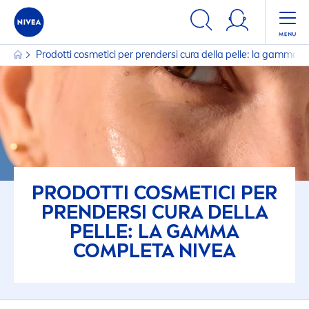
FILTRI
Prodotti cosmetici per prendersi cura della pelle: la gamma
CATEGORIA PRINCIPALE
Accessori
Baby
Capelli
PRODOTTI COSMETICI PER
PRENDERSI CURA DELLA
Corpo
PELLE: LA GAMMA
COMPLETA
NIVEA
Solari