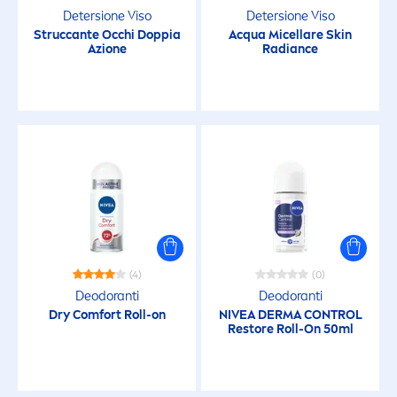
Solari Corpo
Detersione Viso
Detersione Viso
Struccante Occhi Doppia
Acqua Micellare
Skin
Azione
Radiance
Solari Viso
Styling
Viso
CATEGORIA/GRUPPO
Acqua Micellare
(4)
(0)
Deodoranti
Deodoranti
Dry Comfort Roll-on
NIVEA
DERMA CONTROL
Baby
Restore Roll-On 50ml
Bagnodoccia