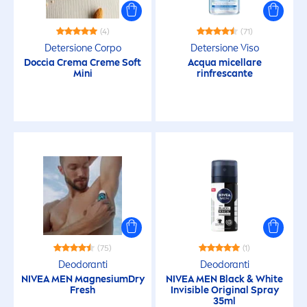
Creme Viso
(4)
(71)
Cura del Bambino
Detersione Corpo
Detersione Viso
Doccia Crema
Creme
Soft
Acqua micellare
Mini
rinfrescante
Deodoranti Crema
Deodoranti Roll-on
Deodoranti Roll-On (Uomo)
Deodoranti Spray
Deodoranti Spray (Uomo)
(75)
(1)
Deodoranti
Deodoranti
NIVEA
MEN
MagnesiumDry
NIVEA
MEN
Black
&
White
Deodoranti Stick
Fresh
Invisible
Original
Spray
35ml