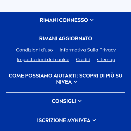
RIMANI CONNESSO
RIMANI AGGIORNATO
Condizioni d'uso
Informativa Sulla Privacy
Impostazioni dei cookie
Crediti
sitemap
COME POSSIAMO AIUTARTI: SCOPRI DI PIÙ SU
NIVEA
Storia del Marchio
CONSIGLI
Opportunità di Lavoro in Beiersdorf
Come eliminare le macchie scure sulla pelle: cause,
L'impegno Di
Nivea
Per Il Nostro Pianeta
FAQ
cura e prevenzione
ISCRIZIONE MY
NIVEA
Contattaci
Cos'è l'acqua micellare e i suoi benefici