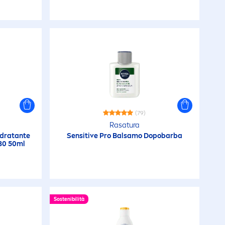
Doposole NIVEA Sun
Dry
Corpo)
Dry Comfort
Corpo)
Dry Fresh
Deo)
(79)
Dry Impact
Rasatura
dratante
Sensitive
Pro Balsamo Dopobarba
30 50ml
Elastic Gel
(Uomo)
Energy
Sostenibilità
Energy Fresh