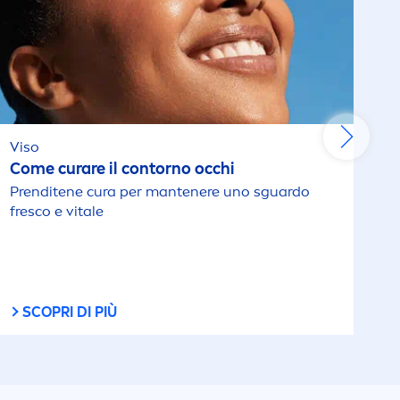
MagnesiumDry
ianti
Men Sensitive
Viso
Micellare
Come curare il contorno occhi
Prenditene cura per mantenere uno sguardo
Naturally Good
fresco e
vital
e
i
Olio-Siero Corpo
Antismagliature
SCOPRI DI PIÙ
Pearl & Beauty
Professional