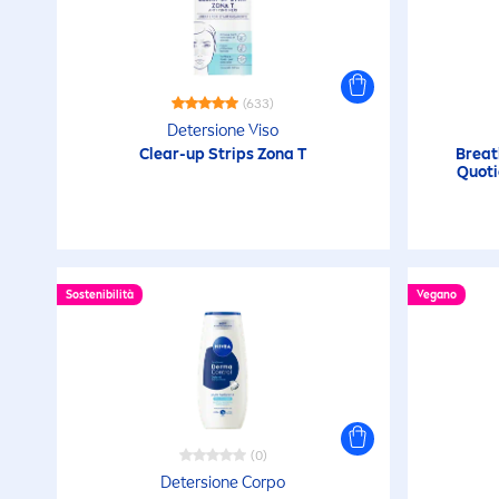
resistente all'acqua
Fatto con materiali
riciclati
(633)
Detersione Viso
Clear-up Strips Zona T
Breat
Formula Biodegradabile
Quoti
Formula senza lacrime
Sostenibilità
Vegano
idratante
Idratante
Idratazione di lunga
(0)
durata
Detersione Corpo