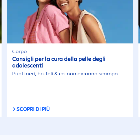
Maschere
Maschere ed Esfol
Mousse Corpo
Corpo
Consigli per la cura della pelle degli
Mousse Doccia
adolescenti
Punti neri, brufoli & co. non avranno scampo
Mousse per Capell
Nebulizzatore
SCOPRI DI PIÙ
Olio Abbronzante
Olio Abbronzante