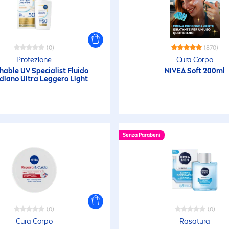
Gel da Barba
Gel detergente
(0)
(870)
Protezione
Cura Corpo
Gel detergente (V
hable UV Specialist Fluido
NIVEA
Soft 200ml
Uomo)
diano Ultra Leggero Light
Gel Doccia
Gel Idratante
Senza Parabeni
Gel per Capelli
Gel Viso
(0)
(0)
Cura Corpo
Rasatura
Idratante