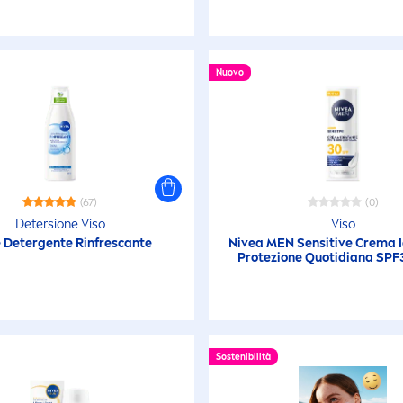
(Solari Viso)
Formati viaggio (
Nuovo
Formati viaggio (
Formati viaggio (
(67)
(0)
Formati viaggio
Detersione Viso
Viso
 Detergente Rinfrescante
Nivea
MEN
Sensitive
Crema I
(Rasatura)
Protezione Quotidiana SPF
Formati viaggio 
Gel Capelli
Sostenibilità