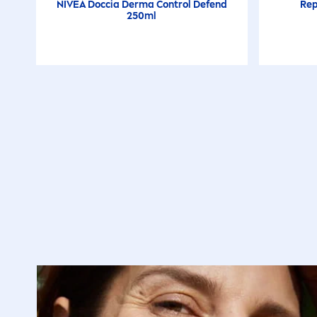
NIVEA
Doccia Derma Control Defend
Rep
In equilibrio con il
250ml
Microbioma
Ingredienti Naturali
Intensivo
Invisibile
Ipoallergenico
Lenitivo
Levigante