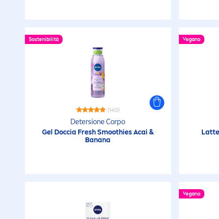
Delicato
Detergente
Sostenibilità
Vegano
Dopo sole
Durata 24h
(140)
Detersione Corpo
Energizzante
Gel Doccia
Fresh
Smoothies Acai &
Latte
Banana
Equilibrio della pelle
Esfoliante
Vegano
Estremamente