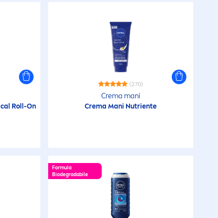
Pelle secca
a
Classic Care
Pelle sensibile
on
Cool Kick
Pelle sensibile dei
On
Crema Aloe
bambini
(270)
Crema Corpo
Crema mani
Tutti i tipi di pelle
co
cal Roll-On
Crema Mani Nutriente
Crema Corpo
crema-olio
Formula
Biodegradabile
Creme Care
olido
Creme Gel