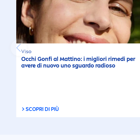
Luminosità della pelle
luminosità naturale
Materiale riciclato
Viso
Occhi Gonfi al Mattino: i migliori rimedi per
Molto resistente
avere di nuovo uno sguardo radioso
all'acqua
No Residui
non appiccicoso
SCOPRI DI PIÙ
Non unge