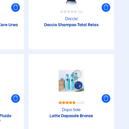
(0)
Creme idratanti
Doccia
Care
Urea
Doccia Shampoo Total Relax
ino
Creme Multiuso
Creme Soft
DEEP
io
Derma Skin Clear
Diamond
io
(221)
)
Dopo Sole
Diamond Gloss Care
Fluido
Latte Doposole
Bronze
e
io