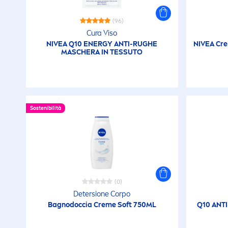
R
Barriera protettiva per
(96)
So
la pelle
Cura Viso
R
NIVEA
Q10 ENERGY ANTI-RUGHE
NIVEA
Cre
MASCHERA IN TESSUTO
S
Care&Colour
R
V
Colorato
S
Sostenibilità
Con oli naturali
S
Cura
S
Dal tocco secco
(0)
S
Detersione Corpo
Bagnodoccia
Creme
Soft 750ML
Q10 ANT
Definisce i ricci
So