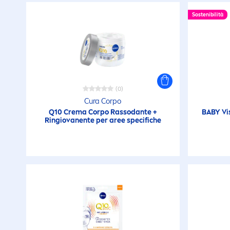
D
Sostenibilità
Antiossidanti
pe
D
Anti-rughe
P
I
Antitraspirante
P
(0)
Cura Corpo
P
Q10 Crema Corpo Rassodante +
Applicazione facile
BABY Vi
Po
Ringiovanente per aree specifiche
R
Assorbimento rapido
P
S
attivazione
P
dell'Abbronzatura
S
R
Barba Morbida
S