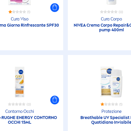
efreshment
Detergenti
(1)
(0)
lari Viso
ossore
Cura Viso
Cura Corpo
ma Giorno Rinfrescante SPF30
NIVEA
Crema Corpo
Repair
&
Detersione Bamb
pump 400ml
tyling
ughe
Dopobarba
iso
cottatura
Doposole
ecchezza
Formati da Viagg
(Doposole)
ecchezza corporea
Formati da Viagg
(0)
(1)
ecchezza del viso
(Solari Protezione
Contorno Occhi
Protezione
I-RUGHE ENERGY CONTORNO
Breathable UV Specialist 
OCCHI 15ML
Quotidiano Invisibil
stenibilità
Formati da viagg