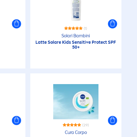
Express Hydration
Extra Strong
(1)
Solari Bambini
iso
Latte Solare Kids
Sensitive
Protect
SPF
Flexible Curls & Care
50+
Fresh
Fresh Active
Fresh Kick
Fresh Natural
(29)
Cura Corpo