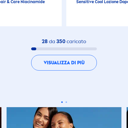
air
&
Care
Niacinamide
Sensitive
Cool
Lozione Dop
Latte Corpo
Latte Detergente
28
da
350
caricato
Latte Solare
VISUALIZZA DI PIÙ
Latte Solare
Latte Solare
Latte solare (Baby
Lozione Dopobar