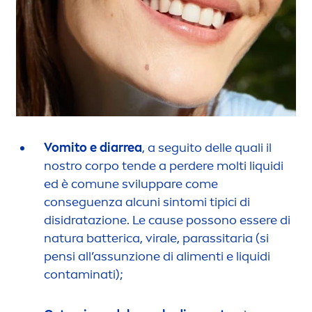
Vomito e diarrea
, a seguito delle quali il
nostro corpo tende a perdere molti l
iq
uidi
ed è comune sviluppare come
conseguenza alcuni sintomi tipici di
disidratazione. Le cause possono essere di
natura batterica, virale, parassitaria (si
pensi all’as
sun
zione di ali
men
ti e l
iq
uidi
contaminati);