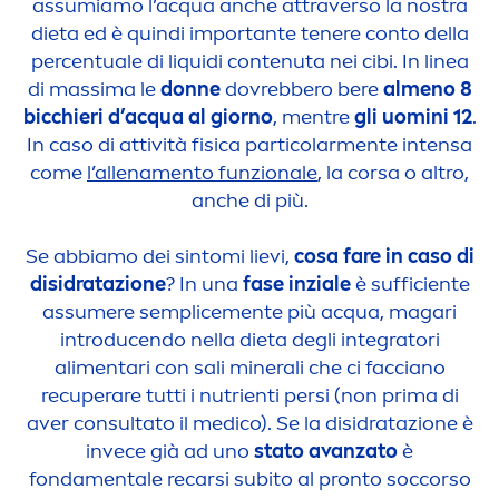
assumiamo l’acqua anche attraverso la nostra
dieta ed è quindi importante tenere conto della
percentuale di l
iq
uidi contenuta nei cibi. In linea
di massima le
donne
dovrebbero bere
al
men
o 8
bicchieri d’acqua al giorno
,
men
tre
gli uomini 12
.
In caso di attività fisica particolar
men
te intensa
come
l’allena
men
to funzionale
, la corsa o altro,
anche di più.
Se abbiamo dei sintomi lievi,
cosa fare in caso di
disidratazione
? In una
fase inziale
è sufficiente
assumere semplice
men
te più acqua, magari
introducendo nella dieta degli integratori
ali
men
tari con sali minerali che ci facciano
recuperare tutti i nutrienti persi (non prima di
aver consultato il medico). Se la disidratazione è
invece già ad uno
stato avanzato
è
fonda
men
tale recarsi subito al pronto soccorso