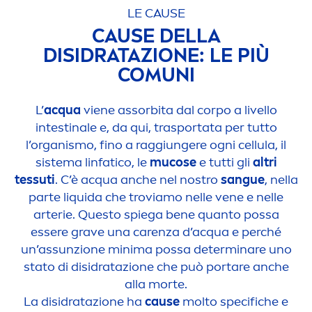
LE CAUSE
CAUSE DELLA
DISIDRATAZIONE: LE PIÙ
COMUNI
L’
acqua
viene assorbita dal corpo a livello
intestinale e, da qui, trasportata per tutto
l’organismo, fino a raggiungere ogni cellula, il
sistema linfatico, le
mucose
e tutti gli
altri
tessuti
. C’è acqua anche nel nostro
sangue
, nella
parte l
iq
uida che troviamo nelle vene e nelle
arterie. Questo spiega bene quanto possa
essere grave una
care
nza d’acqua e perché
un’as
sun
zione minima possa determinare uno
stato di disidratazione che può portare anche
alla morte.
La disidratazione ha
cause
molto specifiche e