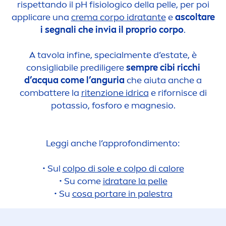
rispettando il pH fisiologico della pelle, per poi
appli
care
una
crema corpo idratante
e
ascoltare
i segnali che invia il proprio corpo
.
A tavola infine, special
men
te d’estate, è
consigliabile prediligere
sempre cibi ricchi
d’acqua come l’anguria
che aiuta anche a
combattere la
ritenzione idrica
e rifornisce di
potassio, fosforo e magnesio.
Leggi anche l’approfondi
men
to:
• Sul
colpo di sole e colpo di calore
• Su come
idratare la pelle
• Su
cosa portare in palestra