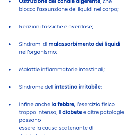
Ostruzione del canale digerente
, che
blocca l’as
sun
zione dei l
iq
uidi nel corpo;
Reazioni tossiche e overdose;
Sindromi di
malassorbi
men
to dei l
iq
uidi
nell’organismo;
Malattie infiammatorie intestinali;
Sindrome dell’
intestino irritabile
;
Infine anche
la febbre
, l’esercizio fisico
troppo intenso, il
diabete
e altre patologie
possono
essere la causa scatenante di