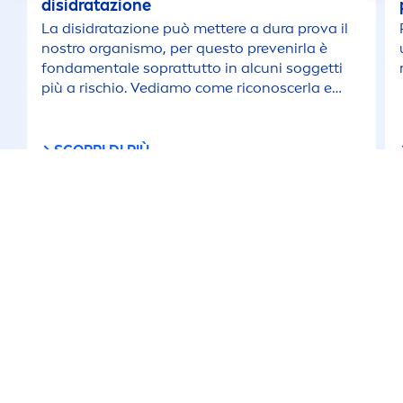
disidratazione
La disidratazione può mettere a dura prova il
nostro organismo, per questo prevenirla è
fonda
men
tale soprattutto in alcuni soggetti
più a rischio. Vediamo come riconoscerla e
cosa fare in caso di disidratazione.
SCOPRI DI PIÙ
RIMANI CONNESSO
RIMANI AGGIORNATO
Condizioni d'uso
Informativa Sulla Privacy
Impostazioni dei cookie
Crediti
sitemap