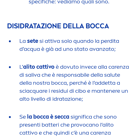
specifiche: vediamo quali sono.
DISIDRATAZIONE DELLA BOCCA
La
sete
si attiva solo quando la perdita
d’acqua è già ad uno stato avanzato;
L’
alito cattivo
è dovuto invece alla
care
nza
di saliva che è responsabile della salute
della nostra bocca, perché è l’addetta a
sciacquare i residui di cibo e mantenere un
alto livello di idratazione;
Se
la bocca è secca
significa che sono
presenti batteri che provocano l’alito
cattivo e che quindi c’è una
care
nza