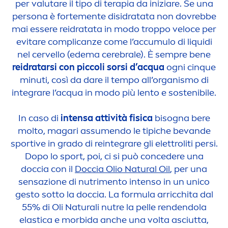
per valutare il tipo di terapia da iniziare. Se una
persona è forte
men
te disidratata non dovrebbe
mai essere reidratata in modo troppo veloce per
evitare complicanze come l’accumulo di l
iq
uidi
nel cervello (edema cerebrale). È sempre bene
reidratarsi con piccoli sorsi d’acqua
ogni cinque
minuti, così da dare il tempo all’organismo di
integrare l’acqua in modo più lento e sostenibile.
In caso di
intensa attività fisica
bisogna bere
molto, magari assu
men
do le tipiche bevande
sportive in grado di reintegrare gli elettroliti persi.
Dopo lo sport, poi, ci si può concedere una
doccia con il
Doccia Olio
Natural
Oil
, per una
sensazione di nutri
men
to intenso in un unico
gesto sotto la doccia. La formula arricchita dal
55% di Oli
Natural
i nutre la pelle rendendola
elastica e morbida anche una volta asciutta,