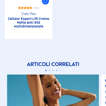
(100)
Cura Viso
Cellular
Expert Lift Crema
Notte Anti-Età
Multidi
men
sionale
ARTICOLI CORRELATI