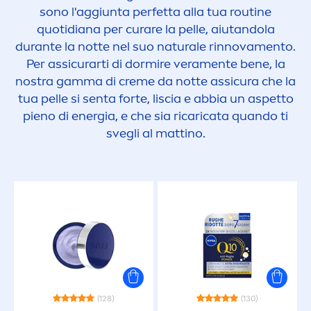
sono l'aggiunta perfetta alla tua routine
quotidiana per curare la pelle, aiutandola
durante la notte nel suo
natural
e rinnova
men
to.
Per assicurarti di dormire vera
men
te bene, la
nostra gamma di
creme
da notte assicura che la
tua pelle si senta forte, liscia e abbia un aspetto
pieno di energia, e che sia ricaricata quando ti
svegli al mattino.
(128)
(130)