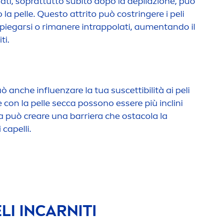
llati, soprattutto subito dopo la depilazione, può
 la pelle. Questo attrito può costringere i peli
piegarsi o rimanere intrappolati, au
men
tando il
ti.
può anche influenzare la tua suscettibilità ai peli
e con la pelle secca possono essere più inclini
ca può creare una barriera che ostacola la
 capelli.
LI INCARNITI