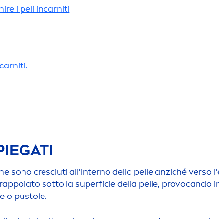
re i peli incarniti
arniti.
PIEGATI
eri che sono cresciuti all'interno della pelle anziché vers
ntrappolato sotto la superficie della pelle, provocando
e o pustole.