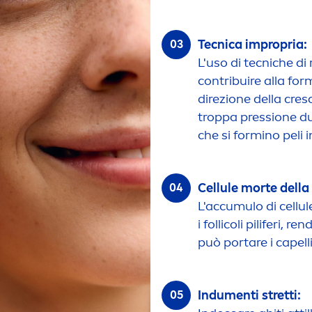
Tecnica impropria:
L'uso di tecniche d
contribuire alla for
direzione della cresc
troppa pressione du
che si formino peli i
Cellule morte della 
L'accumulo di cellul
i follicoli piliferi, r
può portare i capell
Indu
men
ti stretti: