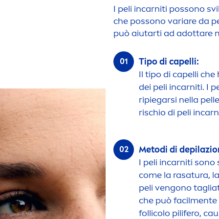
I peli incarniti possono s
che possono variare da 
può aiutarti ad adottare 
Tipo di capelli:
Il tipo di capelli ch
dei peli incarniti. I
ripiegarsi nella pe
rischio di peli incarni
Metodi di depilazio
I peli incarniti son
come la rasatura, la
peli vengono taglia
che può facil
men
te
follicolo pilifero, ca