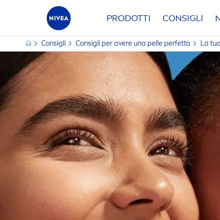
PRODOTTI
CONSIGLI
Consigli
Consigli per avere una pelle perfetta
La tua