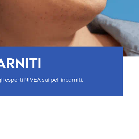
ARNITI
gli esperti
NIVEA
sui peli incarniti.