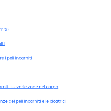
niti?
iti
e i peli incarniti
carniti su varie zone del corpo
 dei peli incarniti e le cicatrici