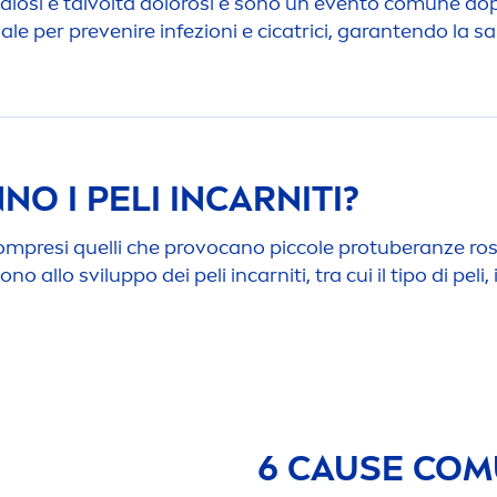
tidiosi e talvolta dolorosi e sono un evento comune dop
ale per prevenire infezioni e cicatrici, garantendo la sal
O I PELI INCARNITI?
i, compresi quelli che provocano piccole protuberanze ro
no allo sviluppo dei peli incarniti, tra cui il tipo di peli
6 CAUSE COMU