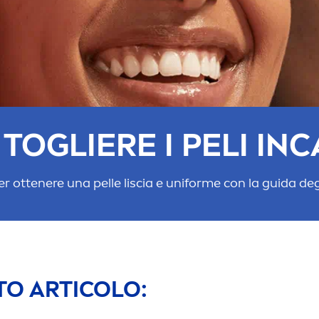
TOGLIERE I PELI INC
 per ottenere una pelle liscia e uniforme con la guida de
TO ARTICOLO: