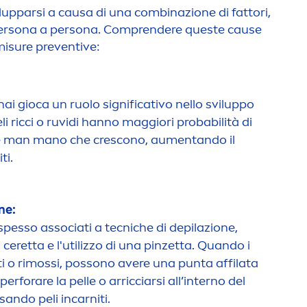
vilupparsi a causa di una combinazione di fattori,
persona a persona. Comprendere queste cause
misure preventive:
e hai gioca un ruolo significativo nello sviluppo
 peli ricci o ruvidi hanno maggiori probabilità di
lle man mano che crescono, au
men
tando il
ti.
ne:
o spesso associati a tecniche di depilazione,
 ceretta e l'utilizzo di una pinzetta. Quando i
ti o rimossi, possono avere una punta affilata
 perforare la pelle o arricciarsi all’interno del
usando peli incarniti.