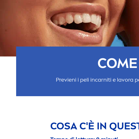
COME 
Previeni i peli incarniti e lavora
COSA C'È IN QUES