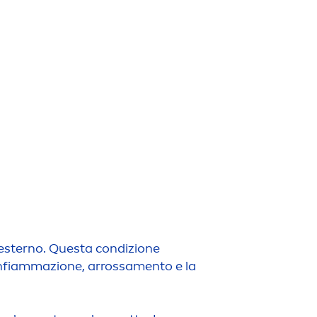
o l'esterno. Questa condizione
 infiammazione, arrossa
men
to e la