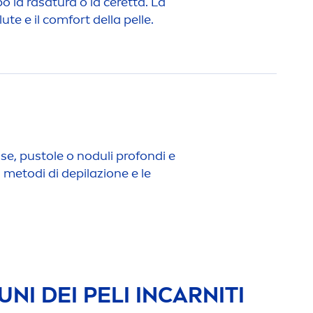
o la rasatura o la ceretta. La
ute e il comfort della pelle.
sse, pustole o noduli profondi e
, i metodi di depilazione e le
NI DEI PELI INCARNITI