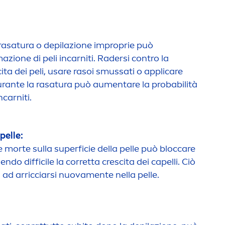
i rasatura o depilazione improprie può
mazione di peli incarniti. Radersi contro la
ita dei peli, usare rasoi smussati o appli
care
rante la rasatura può au
men
tare la probabilità
ncarniti.
pelle:
e morte sulla superficie della pelle può bloc
care
endendo difficile la corretta crescita dei capelli. Ciò
i ad arricciarsi nuova
men
te nella pelle.