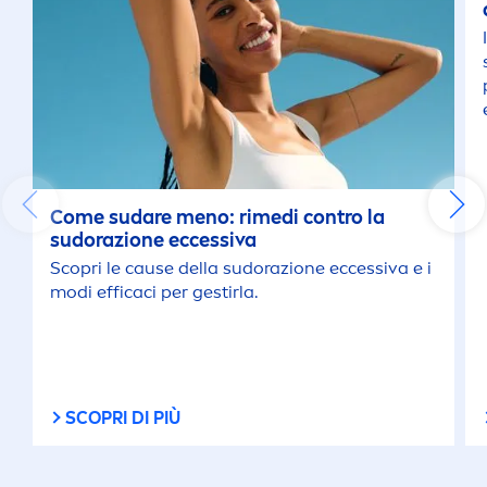
Come sudare
men
o: rimedi contro la
sudorazione eccessiva
Scopri le cause della sudorazione eccessiva e i
modi efficaci per gestirla.
SCOPRI DI PIÙ