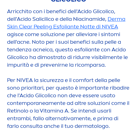
Arricchito con i benefici dell'Acido Glicolico,
dell'Acido Salicilico e della Niacinamide,
Derma
Skin
Clear Peeling Esfoliante Notte di
NIVEA
agisce come soluzione per alleviare i sintomi
dell'acne. Noto per i suoi benefici sulla pelle a
tendenza acneica, questo esfoliante con Acido
Glicolico ha dimostrato di ridurre visibil
men
te le
impurità e di prevenirne la ricomparsa.
Per
NIVEA
la sicurezza e il comfort della pelle
sono prioritari, per questo è importante ribadire
che l'Acido Glicolico non deve essere usato
contemporanea
men
te ad altre soluzioni come il
Retinolo o la
Vitamin
a A. Se intendi usarli
entrambi, fallo alternativa
men
te, e prima di
farlo consulta anche il tuo dermatologo.