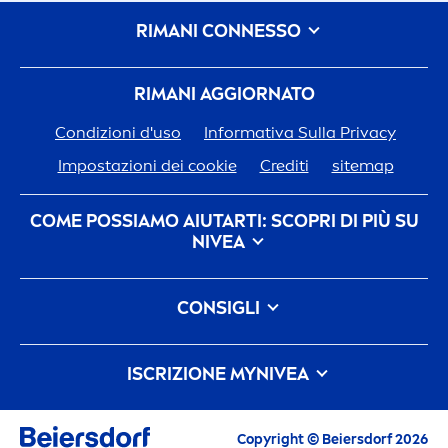
RIMANI CONNESSO
RIMANI AGGIORNATO
Condizioni d'uso
Informativa Sulla Privacy
Impostazioni dei cookie
Crediti
sitemap
COME POSSIAMO AIUTARTI: SCOPRI DI PIÙ SU
NIVEA
Storia del Marchio
CONSIGLI
Opportunità di Lavoro in Beiersdorf
Come eliminare le macchie scure sulla pelle: cause,
L'impegno Di
Nivea
Per Il Nostro Pianeta
FAQ
cura e prevenzione
ISCRIZIONE MY
NIVEA
Contattaci
Cos'è l'acqua micellare e i suoi benefici
Iscriviti alla Community My
NIVEA
per ricevere
contenuti esclusivi e personalizzati in base ai
Copyright © Beiersdorf 2026