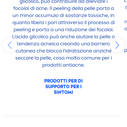
L
glicolico, può contribuire ad alleviare i
focolai di acne. Il peeling della pelle porta a
un minor accumulo di sostanze tossiche, in
n
quanto libera i pori attraverso il processo di
a
peeling e porta a una riduzione dei focolai.
L'acido glicolico può anche aiutare la pelle a
tendenza acneica creando una barriera
p
cutanea che blocca l'idratazione anziché
sec
care
la pelle, cosa molto comune per i
prodotti antiacne.
PRODOTTI PER DI
SUPPORTO PER I
SINTOMI