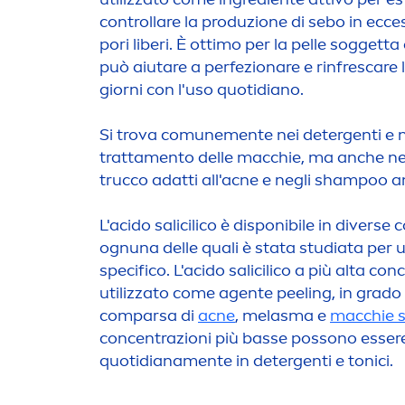
controllare la produzione di sebo in ecc
pori liberi. È ottimo per la pelle soggetta
può aiutare a perfezionare e rinfres
care
l
giorni con l'uso quotidiano.
Si trova comune
men
te nei detergenti e n
tratta
men
to delle macchie, ma anche nei
trucco adatti all'acne e negli shampoo an
L'acido salicilico è disponibile in diverse
ognuna delle quali è stata studiata per
specifico. L'acido salicilico a più alta co
utilizzato come agente peeling, in grado d
comparsa di
acne
, melasma e
macchie 
concentrazioni più basse possono essere
quotidiana
men
te in detergenti e tonici.