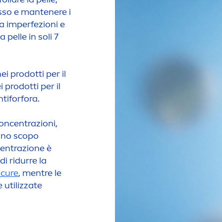
esso e mantenere i
 a imperfezioni e
a pelle in soli 7
ei prodotti per il
 prodotti per il
tiforfora.
 concentrazioni,
 uno scopo
ncentrazione è
i ridurre la
scure
,
men
tre le
 utilizzate