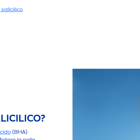
salicilico
LICILICO?
acido
(BHA)
liare la pelle,