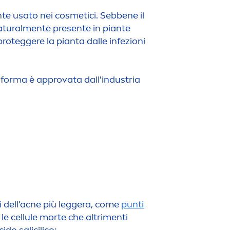
n
te usato nei cosmetici. Sebbene il
atural
men
te presente in piante
proteggere la pianta dalle infezioni
ta forma è approvata dall'industria
omi dell'acne più leggera, come
punti
le cellule morte che altri
men
ti