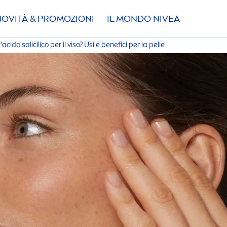
NOVITÀ & PROMOZIONI
IL MONDO
NIVEA
'acido salicilico per il viso? Usi e benefici per la pelle