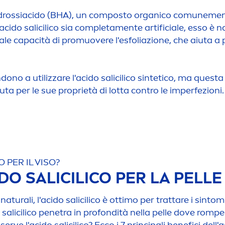
ta-idrossiacido (BHA), un composto organico comune
me
cido salicilico sia completa
men
te artificiale, esso è
n
al
e capacità di promuovere l'esfoliazione, che aiuta a 
endono a utilizzare l'acido salicilico sintetico, ma ques
a per le sue proprietà di lotta contro le imperfezioni.
 PER IL VISO?
IDO SALICILICO PER LA PELLE
i
natural
i, l'acido salicilico è ottimo per trattare i sint
o salicilico penetra in profondità nella pelle dove rompe 