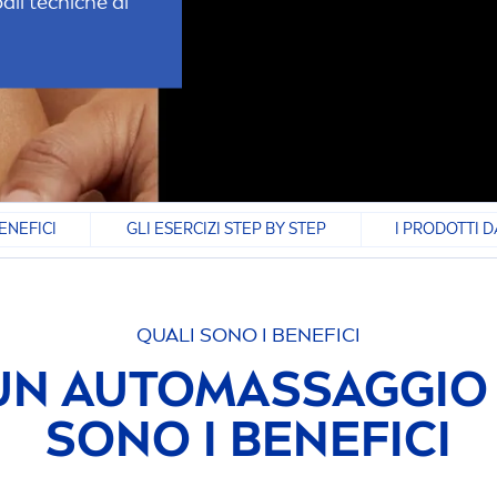
ali tecniche di
ENEFICI
GLI ESERCIZI STEP BY STEP
I PRODOTTI D
QUALI SONO I BENEFICI
UN AUTOMASSAGGIO A
SONO I BENEFICI