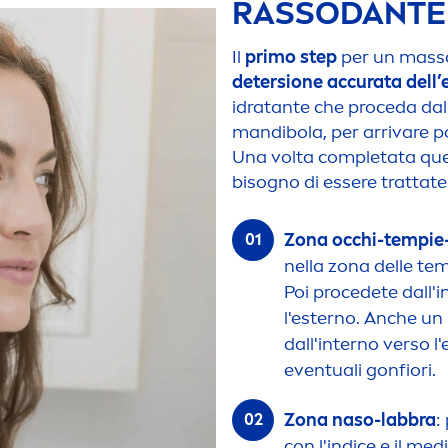
RASSODANTE 
Il
primo step
per un massa
detersione accurata dell
idratante che proceda dal b
mandibola, per arrivare poi
Una volta completata que
bisogno di essere trattate
Zona occhi-tempie-
nella zona delle tem
Poi procedete dall'i
l'esterno. Anche un
dall'interno verso l
eventuali gonfiori.
Zona naso-labbra
:
con l'indice e il med