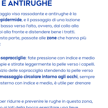
E ANTIRUGHE
ggio viso rassodante e antirughe è la
’epidermide
, e il passaggio di una lozione
asso verso l'alto, ovvero, dal collo alla
 alla fronte e distendere bene i tratti.
sta parte, passate alle
zone
che hanno più
:
sopracciglia
: fate pressione con indice e medio
pie e stirate legger
men
te la pelle verso i capelli.
nizio delle sopracciglia stendendo la pelle verso
massaggio circolare intorno agli occhi
, sempre
'esterno con indice e medio, è utile per drenare
 per ridurre e prevenire le rughe in questa zona,
io ai lati della bocca esercitare una lieve