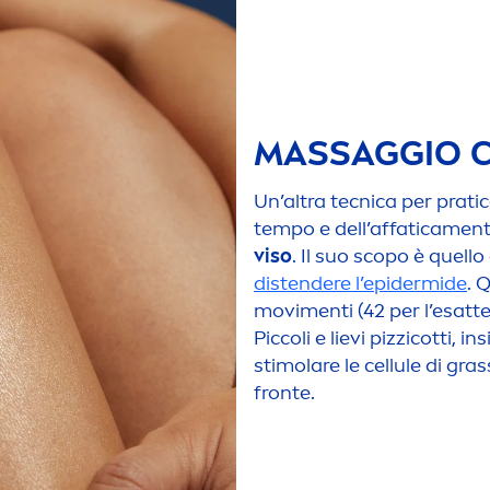
MASSAGGIO C
Un’altra tecnica per prati
c
tempo e dell’affatica
men
viso
. Il suo scopo è quello 
distendere l’epidermide
. 
movi
men
ti (42 per l’esat
Piccoli e lievi pizzicotti, 
stimolare le cellule di gra
fronte.