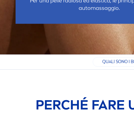
Per una pelle radiosa ed elastica, le princip
automassaggio.
QUALI SONO I B
PERCHÉ FARE 