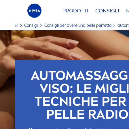
PRODOTTI
CONSIGLI
Consigli
Consigli per avere una pelle perfetta
autom
AUTOMASSAGGI
VISO: LE MIGL
TECNICHE PER
PELLE RADI