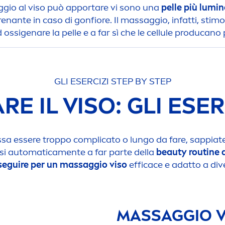
gio al viso può apportare vi sono una
pelle più lumi
enante in caso di gonfiore. Il massaggio, infatti, stimol
ssigenare la pelle e a far sì che le cellule producano 
GLI ESERCIZI STEP BY STEP
 IL VISO: GLI ESER
a essere troppo complicato o lungo da fare, sappiat
uasi automatica
men
te a far parte della
beauty
routine d
seguire per un massaggio viso
efficace e adatto a div
MASSAGGIO VI