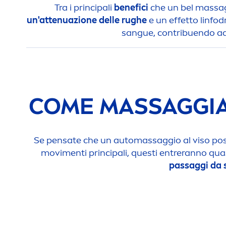
Tra i principali
benefici
che un bel massag
un'attenuazione delle rughe
e un effetto linfodr
sangue, contribuendo ad o
COME MASSAGGIARE
Se pensate che un automassaggio al viso poss
movi
men
ti principali, questi entreranno q
passaggi da 