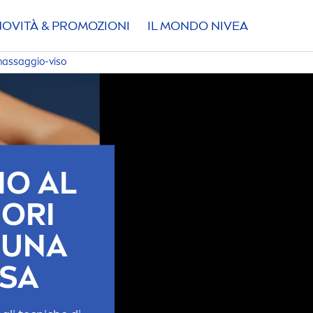
NOVITÀ & PROMOZIONI
IL MONDO
NIVEA
assaggio-viso
O AL
IORI
 UNA
OSA