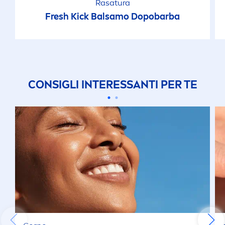
Rasatura
Fresh
Kick
Balsamo Dopobarba
CONSIGLI INTERESSANTI PER TE