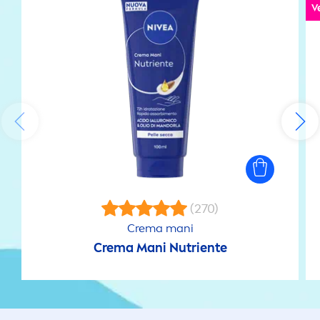
V
(270)
Crema mani
Crema Mani Nutriente