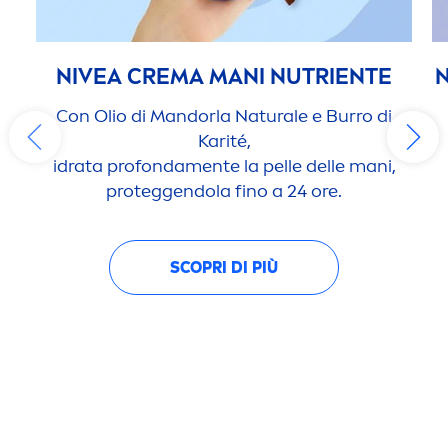
NIVEA
CREMA MANI NUTRIENTE
N
Con Olio di Mandorla
Natural
e e Burro di
Karité,
idrata profonda
men
te la pelle delle mani,
proteggendola fino a 24 ore.
SCOPRI DI PIÙ