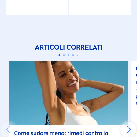
ARTICOLI CORRELATI
Come sudare
men
o: rimedi contro la