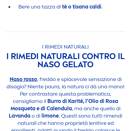
Bere una tazza di
tè o tisana caldi
.
I RIMEDI
NATURAL
I
I RIMEDI
NATURAL
I CONTRO IL
NASO GELATO
Naso rosso
, freddo e spiacevole sensazione di
disagio? Niente paura, la natura ci dà una mano!
Per contrastare questa problematica,
consigliamo il
Burro di Karité, l’Olio di Rosa
Mosqueta e di Calendula
, ma anche quello di
Lavanda
o di
limone
. Questi sono tutti ri
men
di
natural
i che hanno proprietà lenitive ed
emollienti, adatti quando il freddo colpisce le