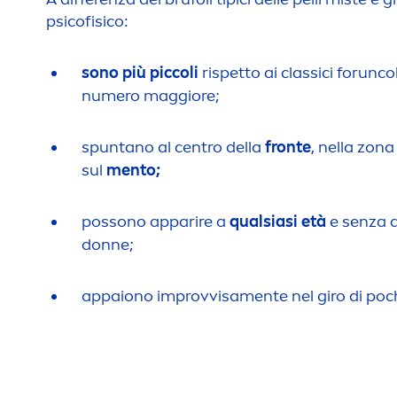
psicofisico:
sono più piccoli
rispetto ai classici forunc
numero maggiore;
spuntano al centro della
fronte
, nella zona
sul
men
to;
possono apparire a
qualsiasi età
e senza d
donne;
appaiono improvvisa
men
te nel giro di poc