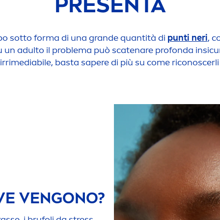
PRESENTA
po sotto forma di una grande quantità di
punti neri
, c
u un adulto il problema può scatenare profonda insicur
rimediabile, basta sapere di più su come riconoscerli i
E VENGONO?
rasse, i brufoli da
stress