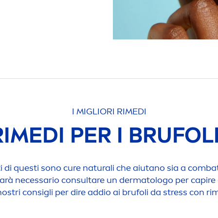
I MIGLIORI RIMEDI
 RIMEDI PER I BRUFOL
ti di questi sono cure
natural
i che aiutano sia a combat
rà necessario consultare un dermatologo per capire c
nostri consigli per dire addio ai brufoli da
stress
con rim