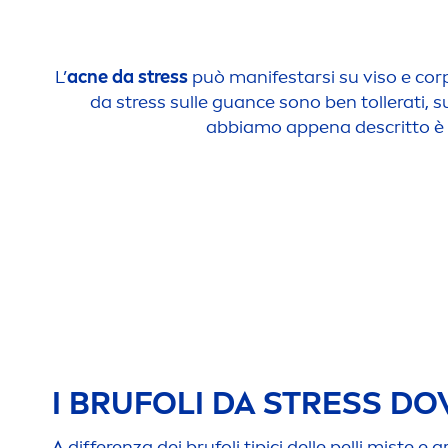
L’
acne da
stress
può manifestarsi su viso e cor
da
stress
sulle guance sono ben tollerati, s
abbiamo appena descritto è ir
I BRUFOLI DA
STRESS
DOV
A differenza dei brufoli tipici delle pelli miste e g