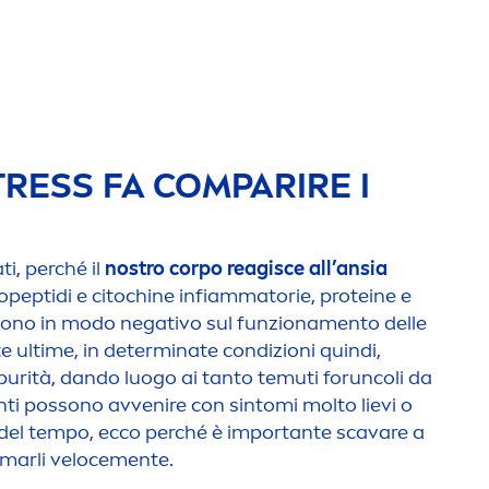
TRESS
FA COMPARIRE I
ti, perché il
nostro corpo reagisce all’ansia
eptidi e citochine infiammatorie, proteine e
scono in modo negativo sul funziona
men
to delle
 ultime, in determinate condizioni quindi,
purità, dando luogo ai tanto temuti foruncoli da
nti possono avvenire con sintomi molto lievi o
 del tempo, ecco perché è importante scavare a
marli veloce
men
te.