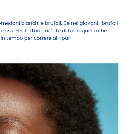
omedoni bianchi e brufoli. Se nei giovani i brufoli
ezza. Per fortuna niente di tutto quello che
n tempo per correre ai ripari.