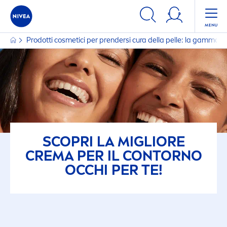
Prodotti cosmetici per prendersi cura della pelle: la gamma
SCOPRI LA MIGLIORE
CREMA PER IL CONTORNO
OCCHI PER TE!