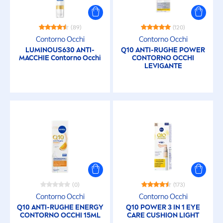
(89)
(120)
Contorno Occhi
Contorno Occhi
LUMINOUS
630 ANTI-
Q10 ANTI-RUGHE POWER
MACCHIE Contorno Occhi
CONTORNO OCCHI
LEVIGANTE
(0)
(173)
Contorno Occhi
Contorno Occhi
Q10 ANTI-RUGHE ENERGY
Q10 POWER 3 IN 1 EYE
CONTORNO OCCHI 15ML
CARE
CUSHION LIGHT