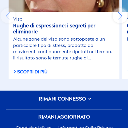
Viso
Rughe di espressione: i segreti per
eliminarle
Alcune zone del viso sono sottoposte a un
particolare tipo di
stress
, prodotto da
movi
men
ti continua
men
te ripetuti nel tempo.
Il risultato sono le temute rughe di
espressione, ma niente paura: agire si può
SCOPRI DI PIÙ
RIMANI CONNESSO
RIMANI AGGIORNATO
Condizioni d'uso
Informativa Sulla Privacy