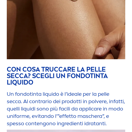
CON COSA TRUC
CARE
LA PELLE
SECCA? SCEGLI UN FONDOTINTA
L
IQ
UIDO
Un fondotinta l
iq
uido è l’ideale per la pelle
secca. Al contrario dei prodotti in polvere, infatti,
quelli l
iq
uidi sono più facili da appli
care
in modo
uniforme, evitando l’”effetto maschera”, e
spesso contengono ingredienti idratanti.