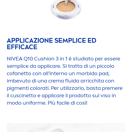
APPLICAZIONE SEMPLICE ED
EFFICACE
NIVEA
Q10 Cushion 3 in 1 è studiato per essere
semplice da appli
care
. Si tratta di un piccolo
cofanetto con all’interno un morbido pad,
imbevuto di una crema fluida arricchita con
pig
men
ti
color
ati. Per utilizzarlo, basta premere
il cuscinetto e appli
care
il prodotto sul viso in
modo uniforme. Più facile di così!