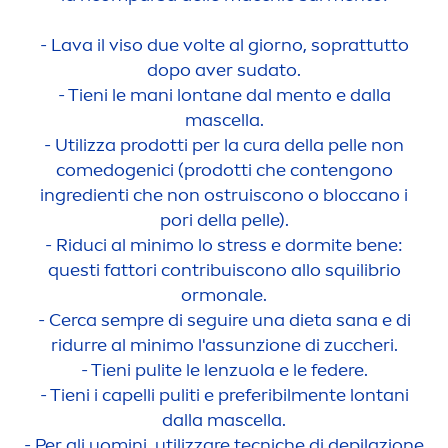
- Lava il viso due volte al giorno, soprattutto
dopo aver sudato.
- Tieni le mani lontane dal
men
to e dalla
mascella.
- Utilizza prodotti per la cura della pelle non
comedogenici (prodotti che contengono
ingredienti che non ostruiscono o bloccano i
pori della pelle).
- Riduci al minimo lo
stress
e dormite bene:
questi fattori contribuiscono allo squilibrio
ormonale.
- Cerca sempre di seguire una dieta sana e di
ridurre al minimo l'as
sun
zione di zuccheri.
- Tieni pulite le lenzuola e le federe.
- Tieni i capelli puliti e preferibil
men
te lontani
dalla mascella.
- Per gli uomini, utilizzare tecniche di depilazione