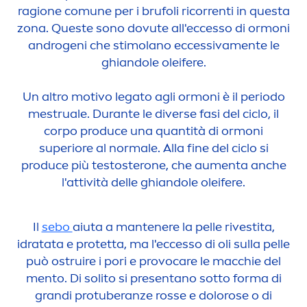
ragione comune per i brufoli ricorrenti in questa
zona. Queste sono dovute all'eccesso di ormoni
androgeni che stimolano eccessiva
men
te le
ghiandole oleifere.
Un altro motivo legato agli ormoni è il periodo
mestruale. Durante le diverse fasi del ciclo, il
corpo produce una quantità di ormoni
superiore al normale. Alla fine del ciclo si
produce più testosterone, che au
men
ta anche
l'attività delle ghiandole oleifere.
Il
sebo
aiuta a mantenere la pelle rivestita,
idratata e protetta, ma l'eccesso di oli sulla pelle
può ostruire i pori e provo
care
le macchie del
men
to. Di solito si presentano sotto forma di
grandi protuberanze rosse e dolo
rose
o di