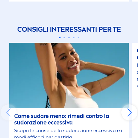
CONSIGLI INTERESSANTI PER TE
Come sudare
men
o: rimedi contro la
sudorazione eccessiva
Scopri le cause della sudorazione eccessiva e i
modi efficaci per gestirla.