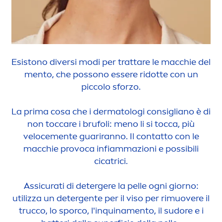
Esistono diversi modi per trattare le macchie del
men
to, che possono essere ridotte con un
piccolo sforzo.
La prima cosa che i dermatologi consigliano è di
non toc
care
i brufoli:
men
o li si tocca, più
veloce
men
te guariranno. Il contatto con le
macchie provoca infiammazioni e possibili
cicatrici.
Assicurati di detergere la pelle ogni giorno:
utilizza un detergente per il viso per rimuovere il
trucco, lo sporco, l'inquina
men
to, il sudore e i