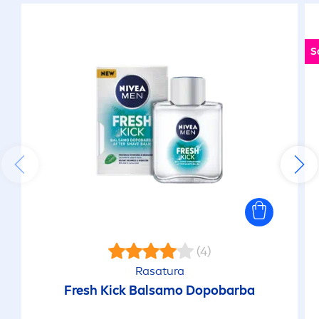
S
(4)
Rasatura
Fresh
Kick
Balsamo Dopobarba