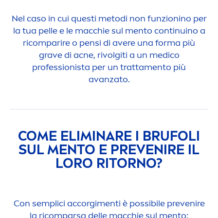
Nel caso in cui questi metodi non funzionino per
la tua pelle e le macchie sul
men
to continuino a
ricomparire o pensi di avere una forma più
grave di acne, rivolgiti a un medico
professionista per un tratta
men
to più
avanzato.
COME ELIMINARE I BRUFOLI
SUL
MEN
TO E PREVENIRE IL
LORO RITORNO?
Con semplici accorgi
men
ti è possibile prevenire
la ricomparsa delle macchie sul
men
to: