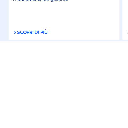
SCOPRI DI PIÙ
RIMANI CONNESSO
RIMANI AGGIORNATO
Condizioni d'uso
Informativa Sulla Privacy
Impostazioni dei cookie
Crediti
sitemap
COME POSSIAMO AIUTARTI: SCOPRI DI PIÙ SU
NIVEA