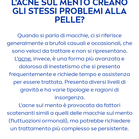
L'ACNE SUL
MEN
TO CREANO
GLI STESSI PROBLEMI ALLA
PELLE?
Quando si parla di macchie, ci si riferisce
general
men
te a brufoli casuali e occasionali, che
sono veloci da trattare e non si ripresentano.
L'
acne
, invece, è una forma più avanzata e
dolorosa di inestetismo che si presenta
frequente
men
te e richiede tempo e assistenza
per essere trattata. Presenta diversi livelli di
gravità e ha varie tipologie e ragioni di
insorgenza.
L'acne sul
men
to è provocata da fattori
scatenanti simili a quelli delle macchie sul
men
to
(fluttuazioni ormonali), ma potrebbe richiedere
un tratta
men
to più complesso se persistente.