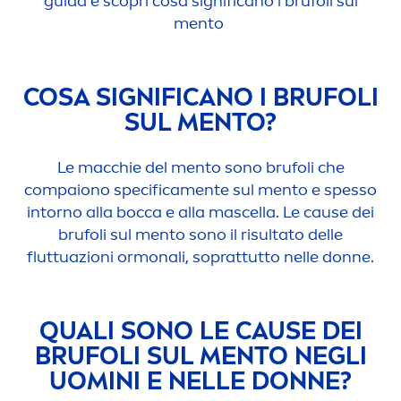
guida e scopri cosa significano i brufoli sul
men
to
COSA SIGNIFICANO I BRUFOLI
SUL
MEN
TO?
Le macchie del
men
to sono brufoli che
compaiono specifica
men
te sul
men
to e spesso
intorno alla bocca e alla mascella. Le cause dei
brufoli sul
men
to sono il risultato delle
fluttuazioni ormonali, soprattutto nelle donne.
QUALI SONO LE CAUSE DEI
BRUFOLI SUL
MEN
TO NEGLI
UOMINI E NELLE DONNE?