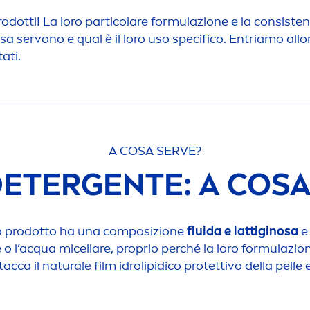
rodotti! La loro particolare formulazione e la consistenz
a servono e qual è il loro uso specifico. Entriamo allo
tati.
A COSA SERVE?
DETERGENTE: A COSA
sto prodotto ha una composizione
fluida e lattiginosa
e 
e o l’acqua micellare, proprio perché la loro formulazion
tacca il
natural
e
film idro
lip
idico
protettivo della pelle e