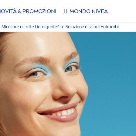
NOVITÀ & PROMOZIONI
IL MONDO
NIVEA
Micellare o Latte Detergente? La Soluzione è Usarli Entrambi