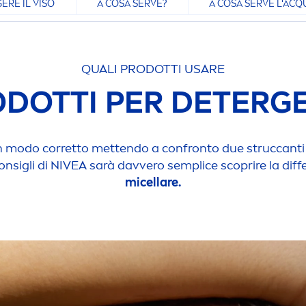
RE IL VISO
A COSA SERVE?
A COSA SERVE L'ACQ
QUALI PRODOTTI USARE
DOTTI PER DETERGE
n modo corretto mettendo a confronto due struccanti c
onsigli di
NIVEA
sarà davvero semplice scoprire la dif
micellare.