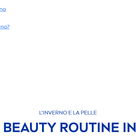
rno
erno?
L'INVERNO E LA PELLE
A
BEAUTY
ROUTINE I