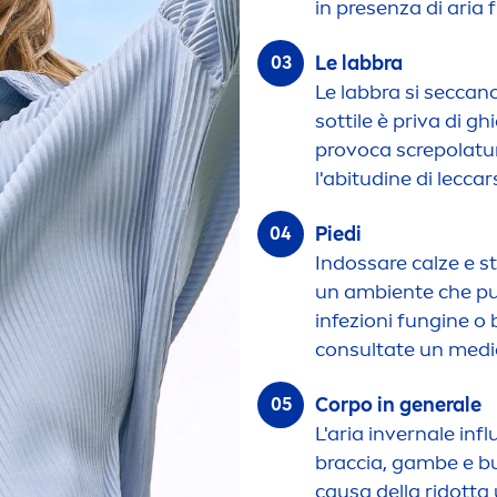
in presenza di aria 
Le labbra
Le labbra si seccan
sottile è priva di gh
provoca screpolatu
l'abitudine di leccars
Piedi
Indossare calze e st
un ambiente che può
infezioni fungine o 
consultate un medi
Corpo in generale
L'aria invernale infl
braccia, gambe e bu
causa della ridotta 