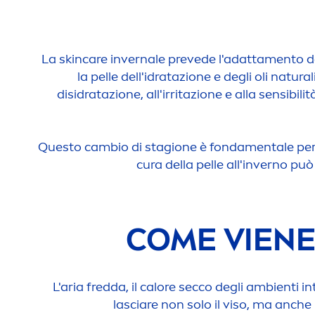
La
skin
care
invernale prevede l'adatta
men
to d
la pelle dell'idratazione e degli oli
natural
disidratazione, all'irritazione e alla sensibil
Questo cambio di stagione è fonda
men
tale pe
cura della pelle all'inverno p
COME VIENE
L'aria fredda, il calore secco degli ambienti int
lasciare non solo il viso, ma anche