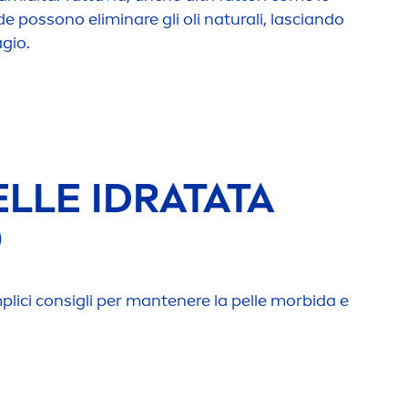
de possono eliminare gli oli
natural
i, lasciando
agio.
ELLE IDRATATA
O
plici consigli per mantenere la pelle morbida e