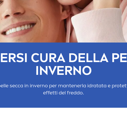
RSI CURA DELLA PE
INVERNO
a pelle secca in inverno per mantenerla idratata e protet
effetti del freddo.