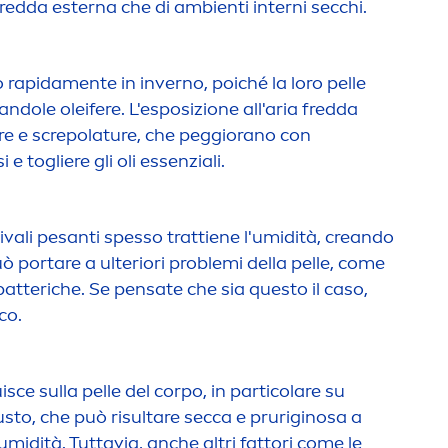
fredda esterna che di ambienti interni secchi.
o rapida
men
te in inverno, poiché la loro pelle
iandole oleifere. L'esposizione all'aria fredda
re e screpolature, che peggiorano con
i e togliere gli oli essenziali.
ivali pesanti spesso trattiene l'umidità, creando
 portare a ulteriori problemi della pelle, come
batteriche. Se pensate che sia questo il caso,
co.
uisce sulla pelle del corpo, in particolare su
sto, che può risultare secca e pruriginosa a
umidità. Tuttavia, anche altri fattori come le