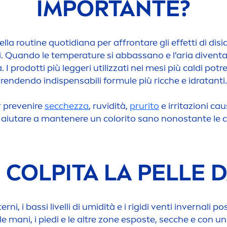
IMPORTANTE?
ella routine quotidiana per affrontare gli effetti di di
i. Quando le temperature si abbassano e l'aria diventa p
ità. I prodotti più leggeri utilizzati nei mesi più caldi
rendendo indispensabili formule più ricche e idratanti.
r prevenire
secchezza
, ruvidità,
prurito
e irritazioni ca
uò aiutare a mantenere un
color
ito sano nonostante le c
 COLPITA LA PELLE 
erni, i bassi livelli di umidità e i rigidi venti invernali
 le mani, i piedi e le altre zone esposte, secche e con 