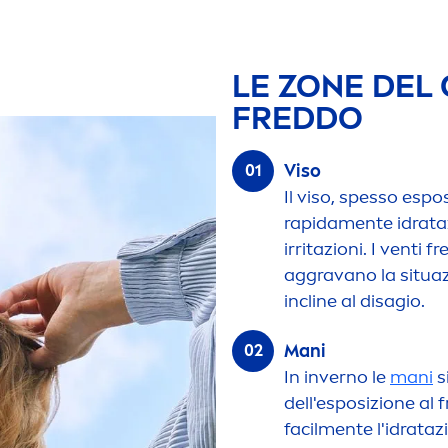
LE ZONE DEL 
FREDDO
Viso
Il viso, spesso espo
rapida
men
te idrat
irritazioni. I venti fr
aggravano la situazi
incline al disagio.
Mani
In inverno le
mani
s
dell'esposizione al 
facil
men
te l'idrata