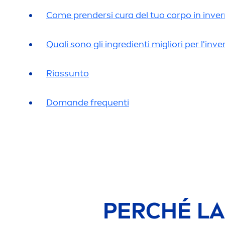
Come prendersi cura del tuo corpo in inve
Quali sono gli ingredienti migliori per l'inv
Rias
sun
to
Domande frequenti
PERCHÉ L