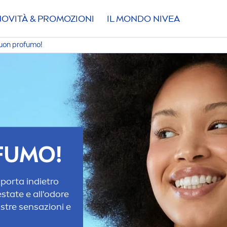
NOVITÀ & PROMOZIONI
IL MONDO
NIVEA
uon profumo!
FUMO!
iporta indietro
estate e all'odore
ostre sensazioni e