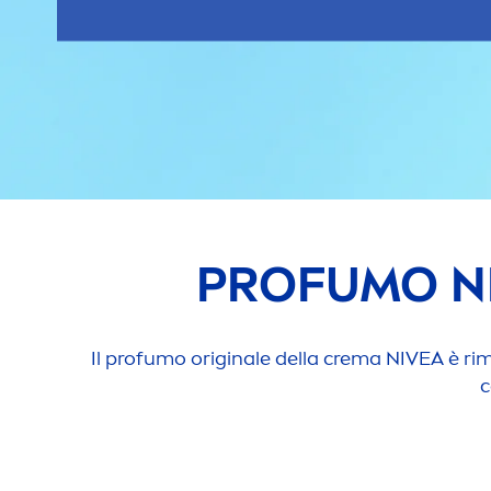
PROFUMO
N
Il profumo
original
e della crema
NIVEA
è rim
c