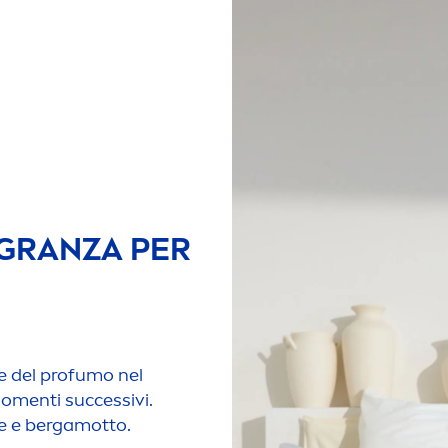
AGRANZA PER
e del profumo nel
mo
men
ti successivi.
one e bergamotto.