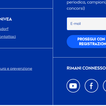
periodica, campioni,
concorsi)
NIVEA
E-mail
sdorf
ontattaci
P
ROSE
GUI CON
REGISTRAZIO
RIMANI CONNESSO
cura e prevenzione