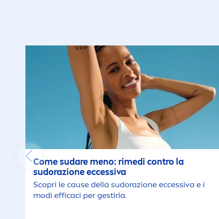
Come sudare
men
o: rimedi contro la
sudorazione eccessiva
Scopri le cause della sudorazione eccessiva e i
modi efficaci per gestirla.