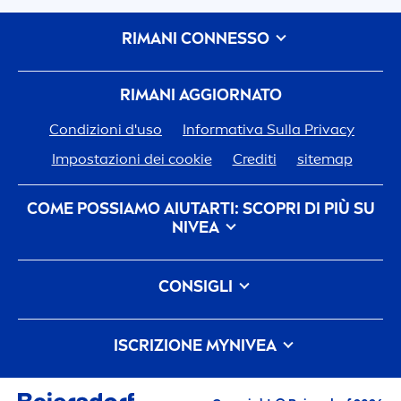
RIMANI CONNESSO
RIMANI AGGIORNATO
Condizioni d'uso
Informativa Sulla Privacy
Impostazioni dei cookie
Crediti
sitemap
COME POSSIAMO AIUTARTI: SCOPRI DI PIÙ SU
NIVEA
Storia del Marchio
CONSIGLI
Opportunità di Lavoro in Beiersdorf
Come eliminare le macchie scure sulla pelle: cause,
L'impegno Di
Nivea
Per Il Nostro Pianeta
FAQ
cura e prevenzione
ISCRIZIONE MY
NIVEA
Contattaci
Cos'è l'acqua micellare e i suoi benefici
Iscriviti alla Community My
NIVEA
per ricevere
APPLICA