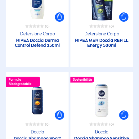
(0)
(0)
Detersione Corpo
Detersione Corpo
NIVEA
Doccia Derma
NIVEA
MEN
Doccia REFILL
Control Defend 250ml
Energy 500ml
Formula
Sostenibilità
Biodegradabile
(0)
(0)
Doccia
Doccia
Doccia Shampoo Sport
Doccia Shampoo
Sensitive