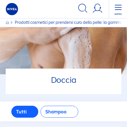
FILTRI
Prodotti cosmetici per prendersi cura della pelle: la gamma
TIPO DI PELLE
Pelle sensibile
Tutti i tipi di pelle
Doccia
FILTRI SELEZIONATI
Tutti
Shampoo