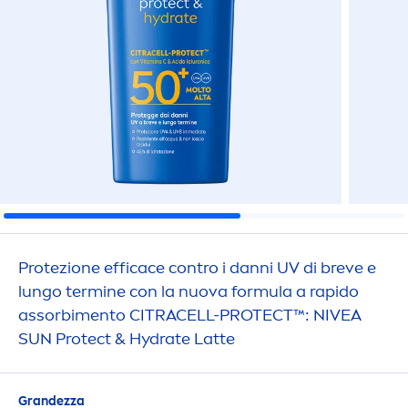
Protezione efficace contro i danni UV di breve e
lungo termine con la nuova formula a rapido
assorbi
men
to CITRACELL-
PROTECT
™:
NIVEA
SUN
Protect
&
Hydra
te Latte
Grandezza