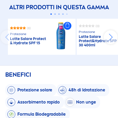
ALTRI PRODOTTI IN QUESTA GAMMA
(0)
(8)
Protezione
Protezione
Latte Solare
Latte Solare
Protect
Protect
&
Hydra
te SFP
&
Hydra
te SPF 15
30 400ml
BENEFICI
Protezione solare
48h di Idratazione
Assorbi
men
to rapido
Non unge
Formula Biodegradabile