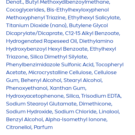
Denat., Butyl Methoxydibenzoylmethane,
Cocoglycerides, Bis-Ethylhexyloxyphenol
Methoxyphenyl Triazine, Ethylhexyl Salicylate,
Titanium Dioxide (nano), Butylene Glycol
Dicaprylate/Dicaprate, C12-15 Alkyl Benzoate,
Hydro
genated Rapeseed Oil, Diethylamino
Hydro
xybenzoyl Hexyl Benzoate, Ethylhexyl
Triazone, Silica Dimethyl Silylate,
Phenylbenzimidazole Sulfonic Acid, Tocopheryl
Acetate, Microcrystalline Cellulose, Cellulose
Gum, Behenyl Alcohol, Stearyl Alcohol,
Phenoxyethanol, Xanthan Gum,
Hydro
xyacetophenone, Silica, Trisodium EDTA,
Sodium Stearoyl Glutamate, Dimethicone,
Sodium
Hydro
xide, Sodium Chloride, Linalool,
Benzyl Alcohol, Alpha-Isomethyl Ionone,
Citronellol, Parfum