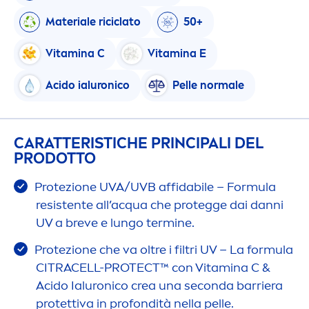
Materiale riciclato
50+
Vitamin
a C
Vitamin
a E
Acido ialuronico
Pelle normale
CARATTERISTICHE PRINCIPALI DEL
PRODOTTO
Protezione UVA/UVB affidabile – Formula
resistente all’acqua che protegge dai danni
UV a breve e lungo termine.
Protezione che va oltre i filtri UV – La formula
CITRACELL-
PROTECT
™ con
Vitamin
a C &
Acido Ialuronico crea una seconda barriera
protettiva in profondità nella pelle.