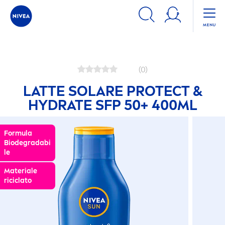
Prodotti cosmetici per prendersi cura della pelle: la gamma
(0)
LATTE SOLARE
PROTECT
&
HYDRA
TE SFP 50+ 400ML
Formula
Biodegradabi
le
Materiale
riciclato