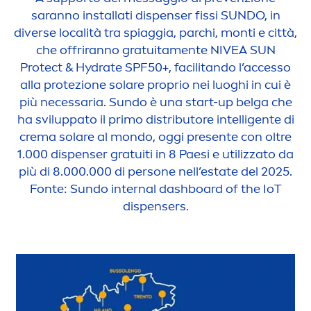
saranno installati dispenser fissi
SUN
DO, in
diverse località tra spiaggia, parchi, monti e città,
che offriranno gratuita
men
te
NIVEA
SUN
Protect
&
Hydra
te SPF50+, facilitando l’accesso
alla protezione solare proprio nei luoghi in cui è
più necessaria.
Sun
do è una start-up belga che
ha sviluppato il primo distributore intelligente di
crema solare al mondo, oggi presente con oltre
1.000 dispenser gratuiti in 8 Paesi e utilizzato da
più di 8.000.000 di persone nell’estate del 2025.
Fonte:
Sun
do internal dashboard of the IoT
dispensers.