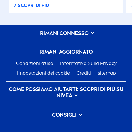
SCOPRI DI PIÙ
RIMANI CONNESSO
RIMANI AGGIORNATO
Condizioni d'uso
Informativa Sulla Privacy
Impostazioni dei cookie
Crediti
sitemap
COME POSSIAMO AIUTARTI: SCOPRI DI PIÙ SU
NIVEA
Storia del Marchio
CONSIGLI
Opportunità di Lavoro in Beiersdorf
Come eliminare le macchie scure sulla pelle: cause,
L'impegno Di
Nivea
Per Il Nostro Pianeta
FAQ