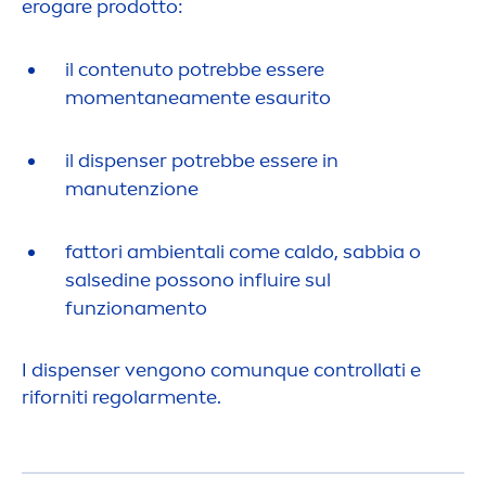
erogare prodotto:
il contenuto potrebbe essere
mo
men
tanea
men
te esaurito
il dispenser potrebbe essere in
manutenzione
fattori ambientali come caldo, sabbia o
salsedine possono influire sul
funziona
men
to
I dispenser vengono comunque controllati e
riforniti regolar
men
te.