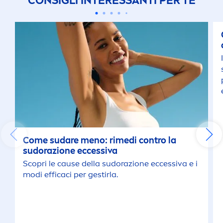
CONSIGLI INTERESSANTI PER TE
Come sudare
men
o: rimedi contro la
sudorazione eccessiva
Scopri le cause della sudorazione eccessiva e i
modi efficaci per gestirla.