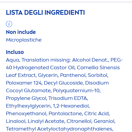
LISTA DEGLI INGREDIENTI
Non include
Microplastiche
Incluso
Aqua
, ᠎Translation missing: Alcohol Denat., PEG-
40
Hydro
genated Castor Oil, Camellia Sinensis
Leaf Extract, Glycerin, Panthenol, Sorbitol,
Poloxamer 124, Decyl Glucoside, Disodium
Cocoyl Glutamate, Polyquaternium-10,
Propylene Glycol, Trisodium EDTA,
Ethylhexylglycerin, 1,2-Hexanediol,
Phenoxyethanol, Pantolactone, Citric Acid,
Linalool, Linalyl Acetate, Citronellol, Geraniol,
Tetramethyl Acetylocta
hydro
naphthalenes,