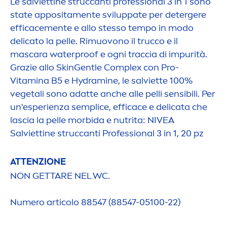
Le salviettine struccanti professional 3 in 1 sono
state apposita
men
te sviluppate per detergere
efficace
men
te e allo stesso tempo in modo
delicato la pelle. Rimuovono il trucco e il
mascara waterproof e ogni traccia di impurità.
Grazie allo
Skin
Gentle Complex con Pro-
Vitamin
a B5 e
Hydra
mine, le salviette 100%
vegetali sono adatte anche alle pelli sensibili. Per
un'esperienza semplice, efficace e delicata che
lascia la pelle morbida e nutrita:
NIVEA
Salviettine struccanti Professional 3 in 1, 20 pz
ATTENZIONE
NON GETTARE NEL WC.
Numero articolo 88547 (88547-05100-22)