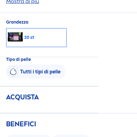
idratata:
Mostra di più
NIVEA
Salviettine struccanti
Professional 3 in 1, 20 pz.
Grandezza
20 st
Tipo di pelle
Tutti i tipi di pelle
ACQUISTA
BENEFICI