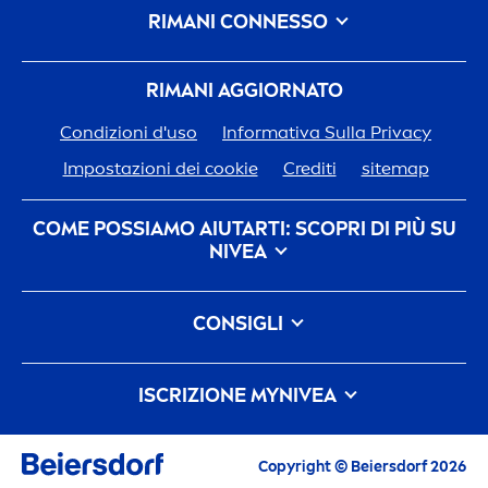
RIMANI CONNESSO
RIMANI AGGIORNATO
Condizioni d'uso
Informativa Sulla Privacy
Impostazioni dei cookie
Crediti
sitemap
COME POSSIAMO AIUTARTI: SCOPRI DI PIÙ SU
NIVEA
Storia del Marchio
CONSIGLI
Opportunità di Lavoro in Beiersdorf
Come eliminare le macchie scure sulla pelle: cause,
L'impegno Di
Nivea
Per Il Nostro Pianeta
FAQ
cura e prevenzione
ISCRIZIONE MY
NIVEA
Contattaci
Cos'è l'acqua micellare e i suoi benefici
Iscriviti alla Community My
NIVEA
per ricevere
contenuti esclusivi e personalizzati in base ai
Copyright © Beiersdorf 2026