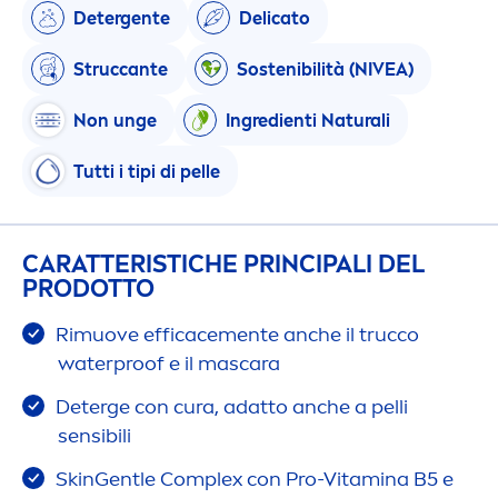
Detergente
Delicato
Struccante
Sostenibilità (
NIVEA
)
Non unge
Ingredienti
Natural
i
Tutti i tipi di pelle
CARATTERISTICHE PRINCIPALI DEL
PRODOTTO
Rimuove efficace
men
te anche il trucco
waterproof e il mascara
Deterge con cura, adatto anche a pelli
sensibili
Skin
Gentle Complex con Pro-
Vitamin
a B5 e