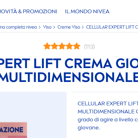
NOVITÀ & PROMOZIONI
IL MONDO
NIVEA
amma completa
nivea
Viso
Creme
Viso
CELLULAR
EXPERT LIFT 
(113)
ERT LIFT CREMA GI
MULTIDI
MEN
SIONAL
CELLULAR
EXPERT LIF
MULTIDI
MEN
SIONALE C
grado di agire a livello
c
giovane.