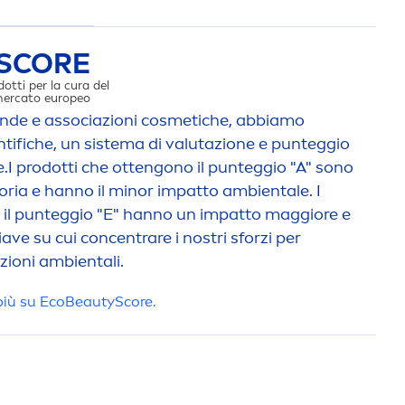
SCORE
dotti per la cura del
 mercato europeo
iende e associazioni cosmetiche, abbiamo
entifiche, un sistema di valutazione e punteggio
.I prodotti che ottengono il punteggio "A" sono
egoria e hanno il minor impatto ambientale. I
MPATTO AMBIENT
 il punteggio "E" hanno un impatto maggiore e
ave su cui concentrare i nostri sforzi per
azioni ambientali.
più su Eco
Beauty
Score.