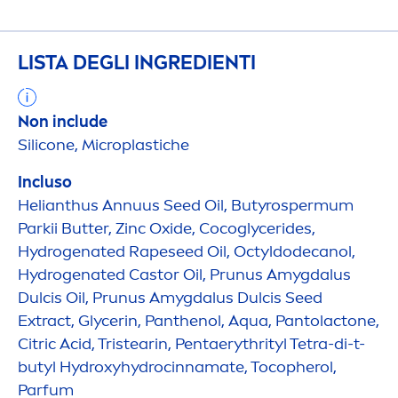
LISTA DEGLI INGREDIENTI
Non include
Silicone, Microplastiche
Incluso
Helianthus Annuus Seed Oil, Butyrospermum
Parkii
Butter
, Zinc Oxide, Cocoglycerides,
Hydro
genated Rapeseed Oil, Octyldodecanol,
Hydro
genated Castor Oil, Prunus Amygdalus
Dulcis Oil, Prunus Amygdalus Dulcis Seed
Extract, Glycerin, Panthenol,
Aqua
, Pantolactone,
Citric Acid, Tristearin, Pentaerythrityl Tetra-di-t-
butyl
Hydro
xy
hydro
cinnamate, Tocopherol,
Parfum