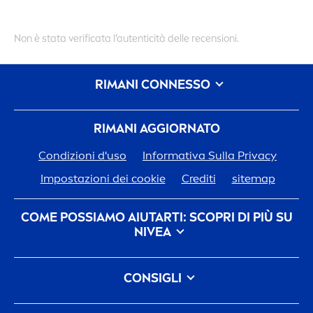
Non è stata verificata l’autenticità delle recensioni.
RIMANI CONNESSO
RIMANI AGGIORNATO
Condizioni d'uso
Informativa Sulla Privacy
Impostazioni dei cookie
Crediti
sitemap
COME POSSIAMO AIUTARTI: SCOPRI DI PIÙ SU
NIVEA
Storia del Marchio
CONSIGLI
Opportunità di Lavoro in Beiersdorf
Come eliminare le macchie scure sulla pelle: cause,
L'impegno Di
Nivea
Per Il Nostro Pianeta
FAQ