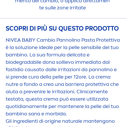
men
to del cambio, o applica diretta
men
te sulle zone irritate
SCOPRI DI PIÙ SU QUESTO PRODOTTO
NIVEA
BABY Cambio Pannolino Pasta Protettiva
è la soluzione ideale per la pelle sensibile del tuo
bambino. La sua formula delicata e
biodegradabile dona sollievo immediato dal
fastidio causato dalle irritazioni da pannolino e
si prende cura della pelle per 12ore. La crema
nutre a fondo a crea una barriera protettiva che
aiuta a prevenire le irritazioni. Clinica
men
te
testata, questa crema può essere utilizzata
quotidiana
men
te per mantenere la pelle del tuo
bambino sana e morbida.
Gli ingredienti di origine
natural
e mantengono