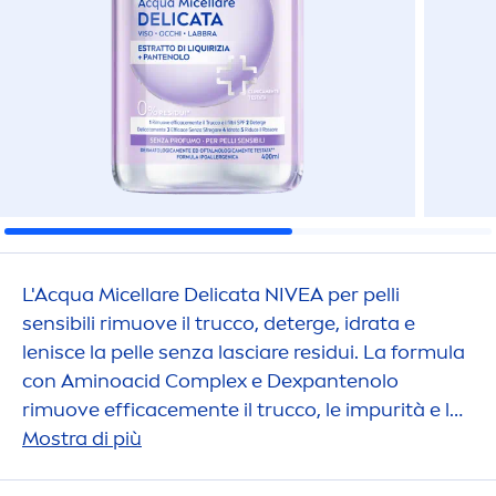
L'Acqua Micellare Delicata
NIVEA
per pelli
sensibili rimuove il trucco, deterge, idrata e
lenisce la pelle senza lasciare residui. La formula
con Aminoacid Complex e Dexpantenolo
rimuove efficace
men
te il trucco, le impurità e lo
sporco con pochi e delicati gesti, senza bisogno
Mostra di più
di sfregare.