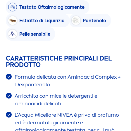
Testato Oftalmologica
men
te
Estratto di L
iq
uirizia
Pantenolo
Pelle sensibile
CARATTERISTICHE PRINCIPALI DEL
PRODOTTO
Formula delicata con Aminoacid Complex +
Dexpantenolo
Arricchita con micelle detergenti e
aminoacidi delicati
L'Acqua Micellare
NIVEA
è priva di profumo
ed è dermatologica
men
te e
oftalmologica
men
te testata, per cui può