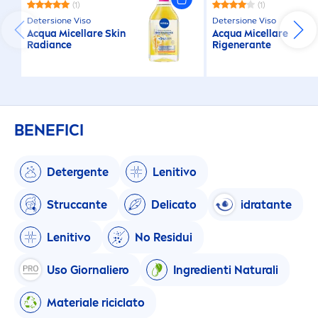
(1)
(1)
Detersione Viso
Detersione Viso
Acqua Micellare
Skin
Acqua Micellare
Radiance
Rigenerante
BENEFICI
Detergente
Lenitivo
Struccante
Delicato
idratante
Lenitivo
No Residui
Uso Giornaliero
Ingredienti
Natural
i
Materiale riciclato