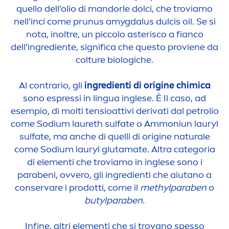
quello dell'olio di mandorle dolci, che troviamo
nell'inci come prunus amygdalus dulcis oil. Se si
nota, inoltre, un piccolo asterisco a fianco
dell'ingrediente, significa che questo proviene da
colture biologiche.
Al contrario, gli
ingredienti di origine chimica
sono espressi in lingua inglese. È Il caso, ad
esempio, di molti tensioattivi derivati dal petrolio
come Sodium laureth sulfate o Ammoniun lauryl
sulfate, ma anche di quelli di origine
natural
e
come Sodium lauryl glutamate. Altra categoria
di ele
men
ti che troviamo in inglese sono i
parabeni, ovvero, gli ingredienti che aiutano a
conservare i prodotti, come il
methylparaben
o
butylparaben.
Infine, altri ele
men
ti che si trovano spesso