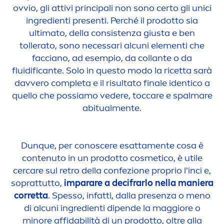
ovvio, gli attivi principali non sono certo gli unici
ingredienti presenti. Perché il prodotto sia
ultimato, della consistenza giusta e ben
tollerato, sono necessari alcuni ele
men
ti che
facciano, ad esempio, da collante o da
fluidificante. Solo in questo modo la ricetta sarà
davvero completa e il risultato finale identico a
quello che possiamo vedere, toc
care
e spalmare
abitual
men
te.
Dunque, per conoscere esatta
men
te cosa è
contenuto in un prodotto cosmetico, è utile
cer
care
sul retro della confezione proprio l'inci e,
soprattutto,
imparare a decifrarlo nella maniera
corretta
. Spesso, infatti, dalla presenza o
men
o
di alcuni ingredienti dipende la maggiore o
minore affidabilità di un prodotto, oltre alla