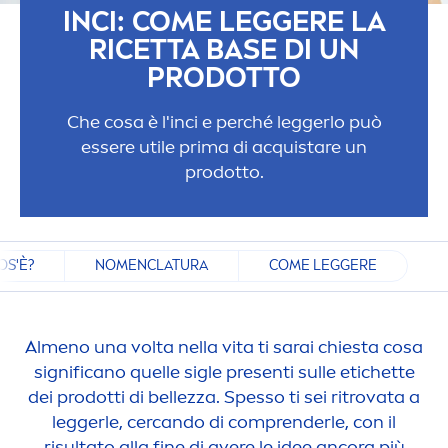
INCI: COME LEGGERE LA
RICETTA BASE DI UN
PRODOTTO
Che cosa è l'inci e perché leggerlo può
essere utile prima di acquistare un
prodotto.
OS'È?
NOMENCLATURA
COME LEGGERE
Al
men
o una volta nella vita ti sarai chiesta cosa
significano quelle sigle presenti sulle etichette
dei prodotti di bellezza. Spesso ti sei ritrovata a
leggerle, cercando di comprenderle, con il
risultato alla fine di avere le idee ancora più