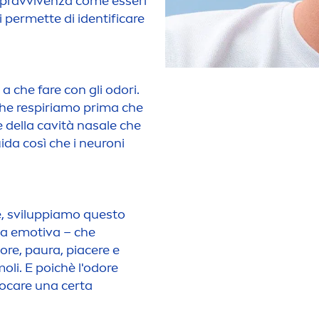
sopravvivenza come esseri
i permette di identifi
care
 che fare con gli odori.
che respiriamo prima che
e della cavità nasale che
ida così che i neuroni
re, sviluppiamo questo
ia emotiva – che
ore, paura, piacere e
oli. E poichè l'odore
vo
care
una certa