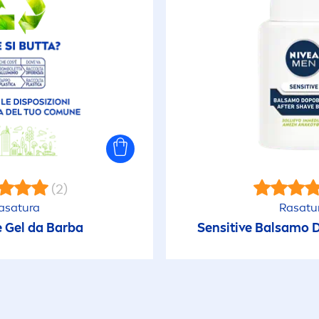
(2)
asatura
Rasatu
e
Gel da Barba
Sensitive
Balsamo D