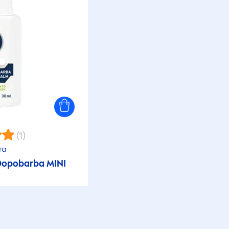
(1)
ra
opobarba MINI