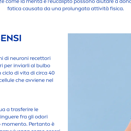
anze come la
men
ta e l'euca
lip
to possono aiutare a donar
fatica causata da una prolungata attività fisica.
SENSI
i di neuroni recettori
i per inviarli al bulbo
ciclo di vita di circa 40
cellule che avviene nel
ua a trasferire le
inguere fra gli odori
so mo
men
to. Pertanto è