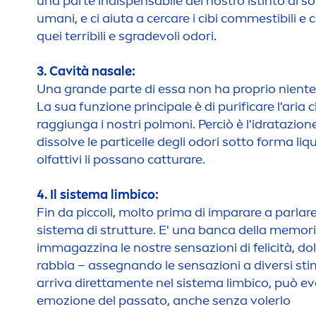
una parte indispensabile del nostro istinto di 
umani, e ci aiuta a cer
care
i cibi commestibili e c
quei terribili e sgradevoli odori.
3. Cavità nasale:
Una grande parte di essa non ha proprio niente a
La sua funzione principale è di purifi
care
l'aria 
raggiunga i nostri polmoni. Perciò è l'idratazion
dissolve le particelle degli odori sotto forma l
iq
u
olfattivi li possano catturare.
4. Il sistema limbico:
Fin da piccoli, molto prima di imparare a parla
sistema di strutture. E' una banca della memor
immagazzina le nostre sensazioni di felicità, dol
rabbia – assegnando le sensazioni a diversi stim
arriva diretta
men
te nel sistema limbico, può e
emozione del passato, anche senza volerlo