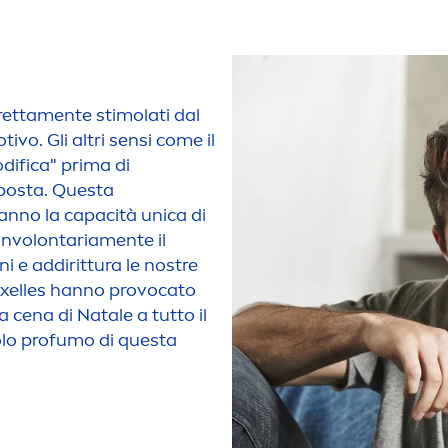
retta
men
te stimolati dal
ivo. Gli altri sensi come il
odifica" prima di
posta. Questa
anno la capacità unica di
involontaria
men
te il
i e addirittura le nostre
Bruxelles hanno provocato
cena di Natale a tutto il
solo profumo di questa