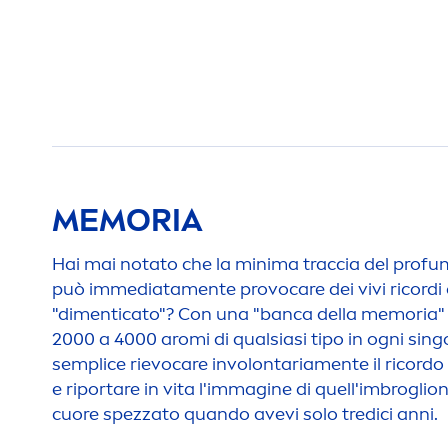
MEMORIA
Hai mai notato che la minima traccia del prof
può immediata
men
te provo
care
dei vivi ricord
"di
men
ticato"? Con una "banca della memoria"
2000 a 4000 aromi di qualsiasi tipo in ogni sin
semplice rievo
care
involontaria
men
te il ricor
e riportare in vita l'immagine di quell'imbroglion
cuore spezzato quando avevi solo tredici anni.