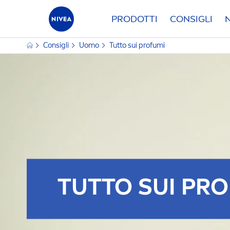
PRODOTTI
CONSIGLI
Consigli
Uomo
Tutto sui profumi
TUTTO SUI PR