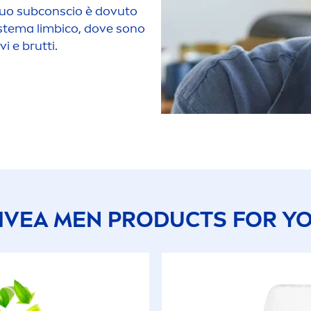
tuo subconscio è dovuto
 sistema limbico, dove sono
i e brutti.
IVEA
MEN
PRODUCTS FOR Y