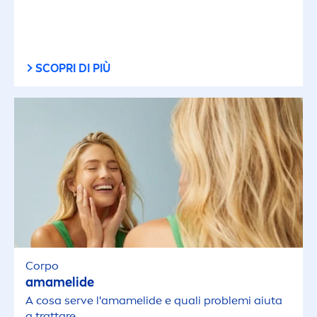
SCOPRI DI PIÙ
Corpo
amamelide
A cosa serve l'amamelide e quali problemi aiuta
a trattare.