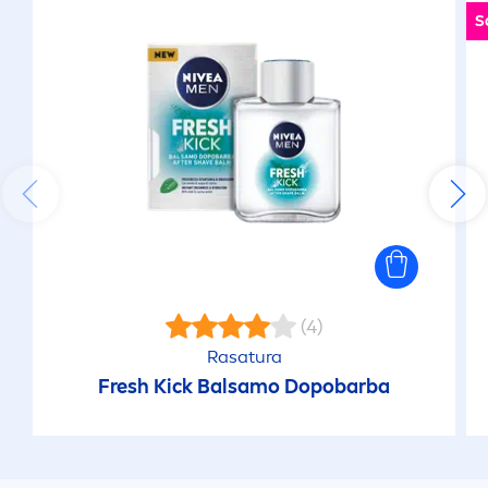
S
(4)
Rasatura
Fresh
Kick
Balsamo Dopobarba