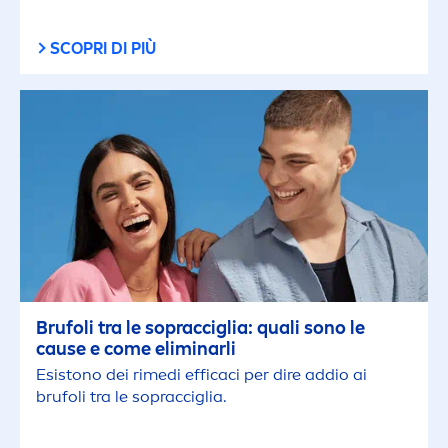
SCOPRI DI PIÙ
Brufoli tra le sopracciglia: quali sono le
cause e come eliminarli
Esistono dei rimedi efficaci per dire addio ai
brufoli tra le sopracciglia.